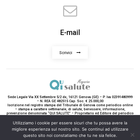
E-mail
Scrivici
Sede Legale Via XX Settembre 5/2 dx, 16121 Genova (GE) – P. Iva 02391480999
– N. REA GE 482515 Cap. Soc. € 25.000,00
Iscrizione nel registro stampa del Tribunale di Genova come periodico online
– stampa a carattere settimanale, di salute, benessere, informazione,
prevenzione denominata “QUI SALUTE” – Proprietario ed Editore del periodico
è Teddy Luxury srl – Direttrice Responsabile con tutti gli obblighi di legge è
Paola Gavarone. (Iscrizione registro stampa R.V. 5663/2020 Reg. Stampa
Utilizziamo i cookie per essere sicuri che tu possa avere la
N.14/2020 Cron. 890/2020).
migliore esperienza sul nostro sito. Se continui ad utilizzare
2020-2025© Teddy Luxury SRL
questo sito noi constatiamo che tu ne sia felice.