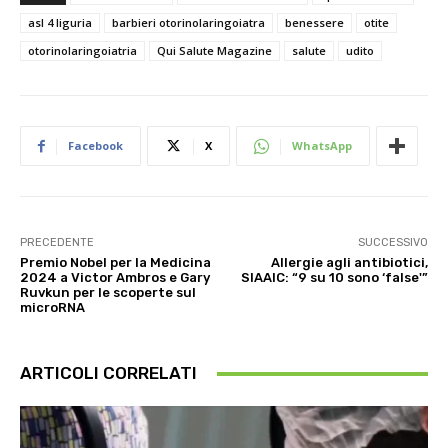
asl 4 liguria
barbieri otorinolaringoiatra
benessere
otite
otorinolaringoiatria
Qui Salute Magazine
salute
udito
Facebook
X
WhatsApp
PRECEDENTE
SUCCESSIVO
Premio Nobel per la Medicina
Allergie agli antibiotici,
2024 a Victor Ambros e Gary
SIAAIC: “9 su 10 sono ‘false'”
Ruvkun per le scoperte sul
microRNA
ARTICOLI CORRELATI