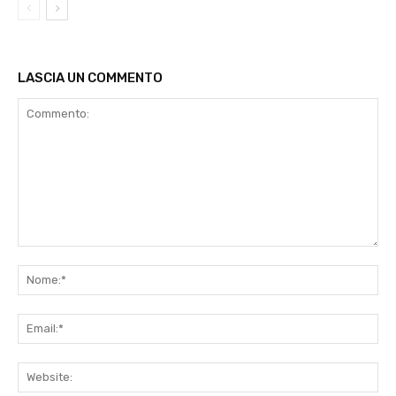
LASCIA UN COMMENTO
Commento:
No
Ema
Web