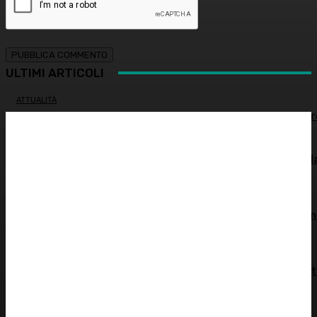
ULTIMI ARTICOLI
ATTUALITÀ
Estate e zanzare: come difendersi e quali rimedi sceglie
GINECOLOGIA
Salute sessuale femminile: cosa sapere per proteggere l
propria salute
INNOVAZIONE E TECNOLOGIA
Virus creati con l’intelligenza artificiale: è la prima volta n
storia
MEDICINA ESTETICA
Restituire luce e vitalità allo sguardo, tra medicina estet
e chirurgia – Dott.ssa Tiziana Lazzari
PSICOLOGIA