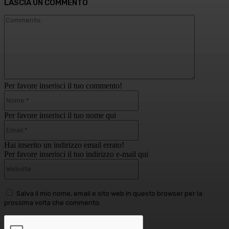
LASCIA UN COMMENTO
Commento
Per favore inserisci il tuo commento!
Nome:*
Per favore inserisci il tuo nome qui
Email:*
Hai inserito un indirizzo email errato!
Per favore inserisci il tuo indirizzo e-mail qui
Website:
Salva il mio nome, email e sito web in questo browser per la
prossima volta che commento.