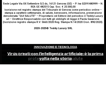
Sede Legale Via XX Settembre 5/2 dx, 16121 Genova (GE) – P. Iva 02391480999 – N.
REA GE 482515 Cap. Soc. € 25.000,00
Iscrizione nel registro stampa del Tribunale di Genova come periodico online –
stampa a carattere settimanale, di salute, benessere, informazione, prevenzione
denominata “QUI SALUTE” – Proprietario ed Editore del periodico è Teddy Luxury
srl – Direttrice Responsabile con tutti gli obblighi di legge è Paola Gavarone.
(Iscrizione registro stampa R.V. 5663/2020 Reg. Stampa N.14/2020 Cron. 890/2020).
2020-2025© Teddy Luxury SRL
Utilizziamo i cookie per essere sicuri che tu possa avere la
INNOVAZIONE E TECNOLOGIA
GINECOLOGIA
ATTUALITÀ
migliore esperienza sul nostro sito. Se continui ad utilizzare
Virus creati con l’intelligenza artificiale: è la prima
Estate e zanzare: come difendersi e quali rimedi
Salute sessuale femminile: cosa sapere per
questo sito noi constatiamo che tu ne sia felice.
Accetto
proteggere la propria salute
volta nella storia
scegliere?
Continua senza accettare
Privacy policy