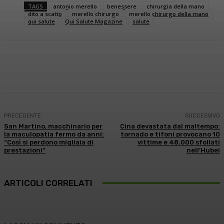
TAGS
antonio merello
benessere
chirurgia della mano
dito a scatto
merello chirurgo
merello chirurgo della mano
qui salute
Qui Salute Magazine
salute
Facebook
X
WhatsApp
Linkedin
PRECEDENTE
SUCCESSIVO
San Martino, macchinario per
Cina devastata dal maltempo:
la maculopatia fermo da anni:
tornado e tifoni provocano 10
“Così si perdono migliaia di
vittime e 48.000 sfollati
prestazioni”
nell’Hubei
ARTICOLI CORRELATI