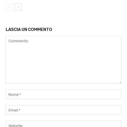
LASCIA UN COMMENTO
Commento:
No
Ema
Web