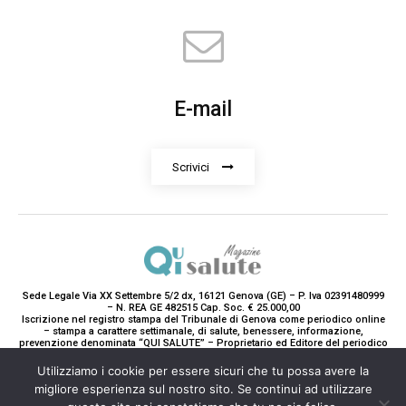
E-mail
Scrivici
Sede Legale Via XX Settembre 5/2 dx, 16121 Genova (GE) – P. Iva 02391480999
– N. REA GE 482515 Cap. Soc. € 25.000,00
Iscrizione nel registro stampa del Tribunale di Genova come periodico online
– stampa a carattere settimanale, di salute, benessere, informazione,
prevenzione denominata “QUI SALUTE” – Proprietario ed Editore del periodico
è Teddy Luxury srl – Direttrice Responsabile con tutti gli obblighi di legge è
Paola Gavarone. (Iscrizione registro stampa R.V. 5663/2020 Reg. Stampa
Utilizziamo i cookie per essere sicuri che tu possa avere la
N.14/2020 Cron. 890/2020).
migliore esperienza sul nostro sito. Se continui ad utilizzare
2020-2025© Teddy Luxury SRL