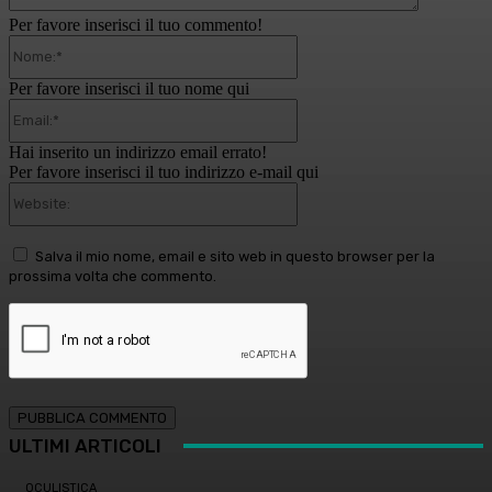
Per favore inserisci il tuo commento!
Nome:*
Per favore inserisci il tuo nome qui
Email:*
Hai inserito un indirizzo email errato!
Per favore inserisci il tuo indirizzo e-mail qui
Website:
Salva il mio nome, email e sito web in questo browser per la
prossima volta che commento.
ULTIMI ARTICOLI
OCULISTICA