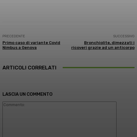
Facebook
X
WhatsApp
Linkedin
PRECEDENTE
SUCCESSIVO
Primo caso di variante Covid
Bronchiolite, dimezzati i
Nimbus a Genova
ricoveri grazie ad un anticorpo
ARTICOLI CORRELATI
LASCIA UN COMMENTO
Commento