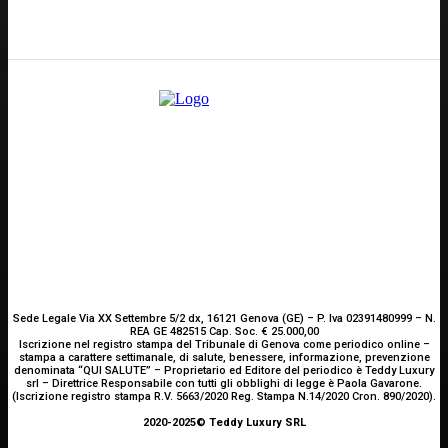
E-mail
Scrivici
Sede Legale Via XX Settembre 5/2 dx, 16121 Genova (GE) – P. Iva 02391480999 – N.
REA GE 482515 Cap. Soc. € 25.000,00
Iscrizione nel registro stampa del Tribunale di Genova come periodico online –
stampa a carattere settimanale, di salute, benessere, informazione, prevenzione
denominata “QUI SALUTE” – Proprietario ed Editore del periodico è Teddy Luxury
srl – Direttrice Responsabile con tutti gli obblighi di legge è Paola Gavarone.
(Iscrizione registro stampa R.V. 5663/2020 Reg. Stampa N.14/2020 Cron. 890/2020).
2020-2025© Teddy Luxury SRL