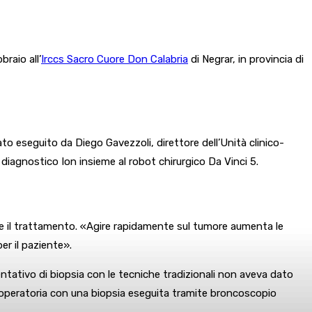
raio all’
Irccs Sacro Cuore Don Calabria
di Negrar, in provincia di
ato eseguito da Diego Gavezzoli, direttore dell’Unità clinico-
 diagnostico Ion insieme al robot chirurgico Da Vinci 5.
si e il trattamento. «Agire rapidamente sul tumore aumenta le
per il paziente».
ntativo di biopsia con le tecniche tradizionali non aveva dato
ala operatoria con una biopsia eseguita tramite broncoscopio