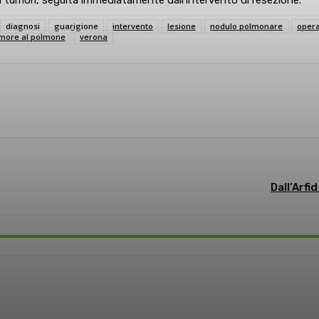
diagnosi
guarigione
intervento
lesione
nodulo polmonare
oper
more al polmone
verona
sApp
Linkedin
Dall’Arfi
o: