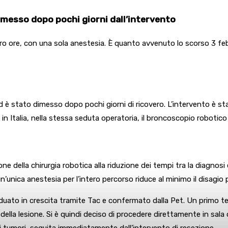
imesso dopo pochi giorni dall’intervento
tro ore, con una sola anestesia. È quanto avvenuto lo scorso 3 febb
ed è stato dimesso dopo pochi giorni di ricovero. L’intervento è st
in Italia, nella stessa seduta operatoria, il broncoscopio robotico
ne della chirurgia robotica alla riduzione dei tempi tra la diagno
un’unica anestesia per l’intero percorso riduce al minimo il disagio 
duato in crescita tramite Tac e confermato dalla Pet. Un primo te
e della lesione. Si è quindi deciso di procedere direttamente in s
 tumori, seguita immediatamente dall’intervento di resezione.