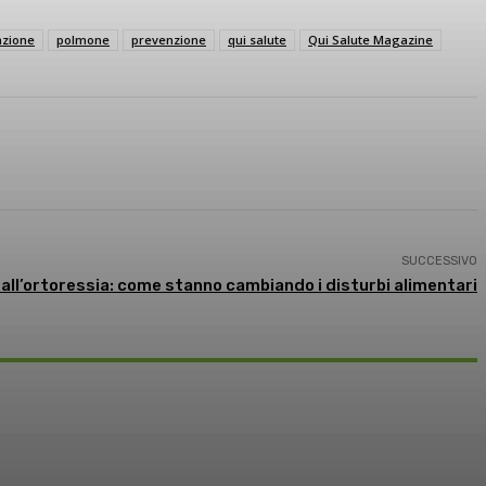
azione
polmone
prevenzione
qui salute
Qui Salute Magazine
SUCCESSIVO
d all’ortoressia: come stanno cambiando i disturbi alimentari