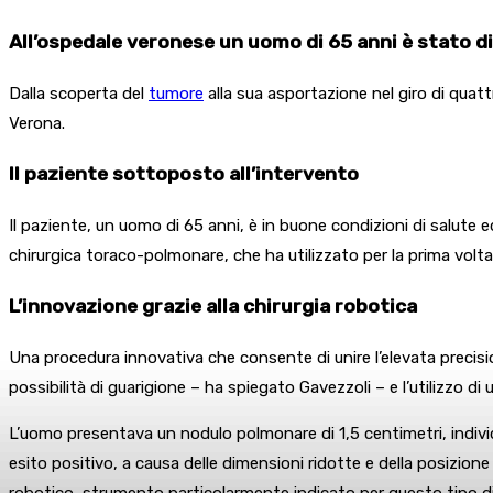
All’ospedale veronese un uomo di 65 anni è stato d
Dalla scoperta del
tumore
alla sua asportazione nel giro di quat
Verona.
Il paziente sottoposto all’intervento
Il paziente, un uomo di 65 anni, è in buone condizioni di salute 
chirurgica toraco-polmonare, che ha utilizzato per la prima volta 
L’innovazione grazie alla chirurgia robotica
Una procedura innovativa che consente di unire l’elevata precisio
possibilità di guarigione – ha spiegato Gavezzoli – e l’utilizzo di 
L’uomo presentava un nodulo polmonare di 1,5 centimetri, indivi
esito positivo, a causa delle dimensioni ridotte e della posizion
robotico, strumento particolarmente indicato per questo tipo di