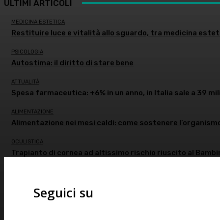
ULTIMI ARTICOLI
MEDICINA ESTETICA
Restituire luce e vitalità allo sguardo, tra medicina estet
PSICOLOGIA
Autostima: il diritto di stare bene
ATTUALITÀ
Spesa farmaceutica: +6% in un anno, in Italia sale a 39 mil
ALIMENTAZIONE
Alimentazione nei mesi caldi: come sostenere l’organism
OCULISTICA
Trapianto di cornea ad altissimo rischio riuscito al Bambi
Seguici su