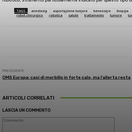
TAGS
anestesia
asportazione tumore
benessere
biopsia
robot chirurgico
robotica
salute
trattamento
tumore
tu
Condividi
Facebook
X
What
PRECEDENTE
OMS Europa: casi di morbillo in forte calo, ma l’allerta resta
ARTICOLI CORRELATI
LASCIA UN COMMENTO
Comment