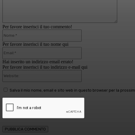
Per favore inserisci il tuo commento!
Nome:*
Per favore inserisci il tuo nome qui
Email:*
Hai inserito un indirizzo email errato!
Per favore inserisci il tuo indirizzo e-mail qui
Website:
Salva il mio nome, email e sito web in questo browser per la pross