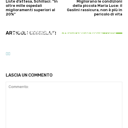
Liste d’attesa, Schillaci: “In
Migliorano le condizioni
oltre mille ospedali
della piccola Maria Luce: il
miglioramenti superiori al
Gaslini rassicura, non è più in
20%”
pericolo di vita
ATTUALITÀ
PSICOLOGIA
ALIMENTAZIONE
Spesa farmaceutica: +6% in un anno, in Italia
ARTICOLI CORRELATI
Autostima: il diritto di stare bene
Alimentazione nei mesi caldi: come sostenere
sale a 39 miliardi di euro
l’organismo?
LASCIA UN COMMENTO