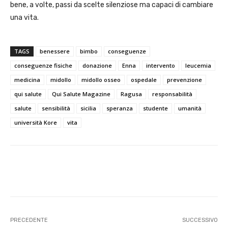
bene, a volte, passi da scelte silenziose ma capaci di cambiare
una vita.
TAGS
benessere
bimbo
conseguenze
conseguenze fisiche
donazione
Enna
intervento
leucemia
medicina
midollo
midollo osseo
ospedale
prevenzione
qui salute
Qui Salute Magazine
Ragusa
responsabilità
salute
sensibilità
sicilia
speranza
studente
umanità
università Kore
vita
Facebook
X
WhatsApp
Linke
PRECEDENTE
SUCCESSIVO