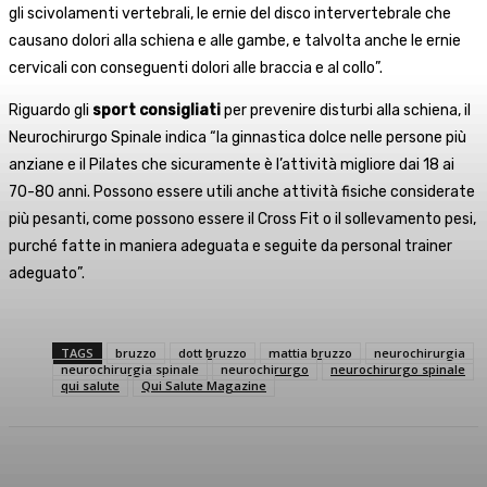
gli scivolamenti vertebrali, le ernie del disco intervertebrale che
causano dolori alla schiena e alle gambe, e talvolta anche le ernie
cervicali con conseguenti dolori alle braccia e al collo”.
Riguardo gli
sport consigliati
per prevenire disturbi alla schiena, il
Neurochirurgo Spinale indica “la ginnastica dolce nelle persone più
anziane e il Pilates che sicuramente è l’attività migliore dai 18 ai
70-80 anni. Possono essere utili anche attività fisiche considerate
più pesanti, come possono essere il Cross Fit o il sollevamento pesi,
purché fatte in maniera adeguata e seguite da personal trainer
adeguato”.
TAGS
bruzzo
dott bruzzo
mattia bruzzo
neurochirurgia
neurochirurgia spinale
neurochirurgo
neurochirurgo spinale
qui salute
Qui Salute Magazine
Facebook
X
WhatsApp
Linkedin