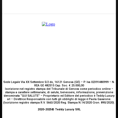
E-mail
Scrivici
Sede Legale Via XX Settembre 5/2 dx, 16121 Genova (GE) – P. Iva 02391480999 – N.
REA GE 482515 Cap. Soc. € 25.000,00
Iscrizione nel registro stampa del Tribunale di Genova come periodico online –
stampa a carattere settimanale, di salute, benessere, informazione, prevenzione
denominata “QUI SALUTE” – Proprietario ed Editore del periodico è Teddy Luxury
srl – Direttrice Responsabile con tutti gli obblighi di legge è Paola Gavarone.
(Iscrizione registro stampa R.V. 5663/2020 Reg. Stampa N.14/2020 Cron. 890/2020).
2020-2025© Teddy Luxury SRL