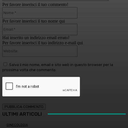
Per favore inserisci il tuo commento!
Nome:*
Per favore inserisci il tuo nome qui
Email:*
Hai inserito un indirizzo email errato!
Per favore inserisci il tuo indirizzo e-mail qui
Website:
Salva il mio nome, email e sito web in questo browser per la
prossima volta che commento.
ULTIMI ARTICOLI
GINECOLOGIA