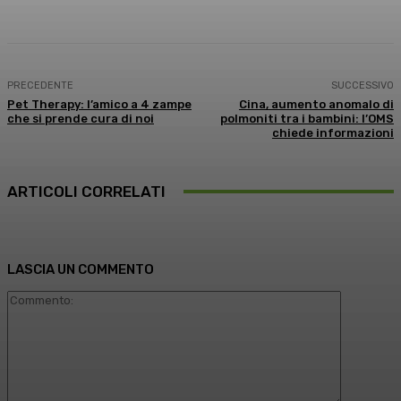
PRECEDENTE
SUCCESSIVO
Pet Therapy: l’amico a 4 zampe
Cina, aumento anomalo di
che si prende cura di noi
polmoniti tra i bambini: l’OMS
chiede informazioni
ARTICOLI CORRELATI
LASCIA UN COMMENTO
Commento