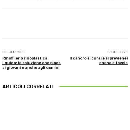
Facebook
X
WhatsApp
Linkedin
PRECEDENTE
SUCCESSIVO
Rinofiller o rinoplastica
Il cancro si cura (e si previene)
liquida: la soluzione che piace
anche a tavola
ai giovani e anche agli uomini
ARTICOLI CORRELATI