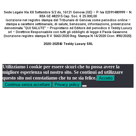
Sede Legale Via XX Settembre 5/2 dx, 16121 Genova (GE) – P. Iva 02391480999 – N.
REA GE 482515 Cap. Soc. € 25.000,00
Iscrizione nel registro stampa del Tribunale di Genova come periodico online –
stampa a carattere settimanale, di salute, benessere, informazione, prevenzione
denominata “QUI SALUTE” – Proprietario ed Editore del periodico è Teddy Luxury
srl – Direttrice Responsabile con tutti gli obblighi di legge è Paola Gavarone.
(Iscrizione registro stampa R.V. 5663/2020 Reg. Stampa N.14/2020 Cron. 890/2020).
2020-2025© Teddy Luxury SRL
Utilizziamo i cookie per essere sicuri che tu possa avere la
migliore esperienza sul nostro sito. Se continui ad utilizzare
questo sito noi constatiamo che tu ne sia felice.
Accetto
Continua senza accettare
Privacy policy