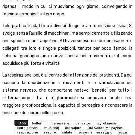
ripensa il modo in cui ci muoviamo ogni giorno, coinvolgendo in
maniera armonica l’intero corpo.
Tale pratica è adatta a individui di ogni età e condizione fisica. Si
svolge senza l’ausilio di macchinari, ma semplicemente utilizzando
uno sgabello e un tappetino. Attraverso esercizi armoniosamente
collegati tra loro e singole posizioni, tenute per poco tempo, la
schiena guadagna una nuova libertà nei movimenti e il corpo
acquisisce più forza e vitalità.
La respirazione, poi, è al centro dell’attenzione dei praticanti. Da qui
nascono la coordinazione, i movimenti e la stimolazione del
sistema nervoso, che comportano notevoli benefici per tutto il
sistema-corpo. Tra i miglioramenti si annovera anche una
maggiore propriocezione, la capacità di percepire e riconoscere la
posizione del corpo nello spazio.
TAGS
ballerini
benessere
danzatori
gyrokinesis
laura catrani
musicisti
qui salute
Qui Salute Magazine
respirazione
respiro
salute
susanna messaggio
yoga