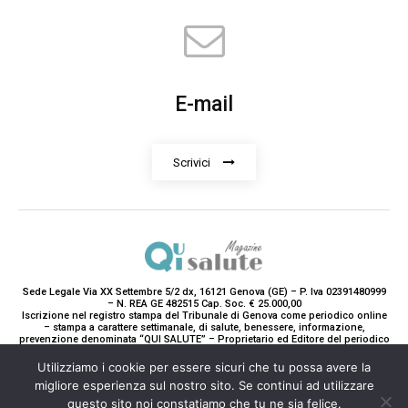
E-mail
Scrivici
Sede Legale Via XX Settembre 5/2 dx, 16121 Genova (GE) – P. Iva 02391480999
– N. REA GE 482515 Cap. Soc. € 25.000,00
Iscrizione nel registro stampa del Tribunale di Genova come periodico online
– stampa a carattere settimanale, di salute, benessere, informazione,
prevenzione denominata “QUI SALUTE” – Proprietario ed Editore del periodico
è Teddy Luxury srl – Direttrice Responsabile con tutti gli obblighi di legge è
Paola Gavarone. (Iscrizione registro stampa R.V. 5663/2020 Reg. Stampa
Utilizziamo i cookie per essere sicuri che tu possa avere la
N.14/2020 Cron. 890/2020).
migliore esperienza sul nostro sito. Se continui ad utilizzare
2020-2025© Teddy Luxury SRL
questo sito noi constatiamo che tu ne sia felice.