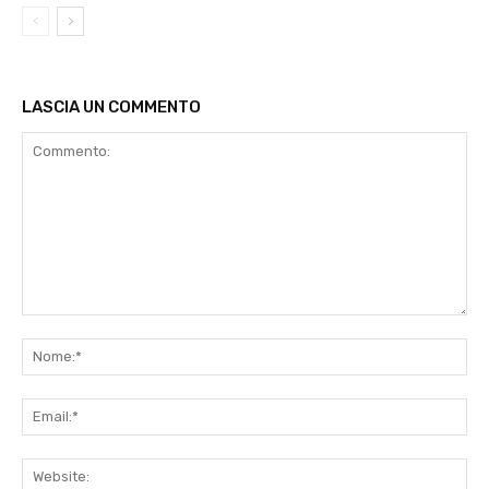
LASCIA UN COMMENTO
Commento:
No
Ema
Web