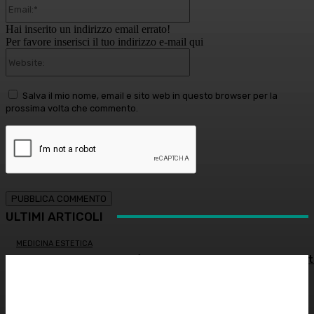
Email:*
Hai inserito un indirizzo email errato!
Per favore inserisci il tuo indirizzo e-mail qui
Website:
Salva il mio nome, email e sito web in questo browser per la
prossima volta che commento.
ULTIMI ARTICOLI
MEDICINA ESTETICA
Restituire luce e vitalità allo sguardo, tra medicina estet
e chirurgia – Dott.ssa Tiziana Lazzari
PSICOLOGIA