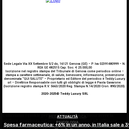
Sede Legale Via XX Settembre 5/2 dx, 16121 Genova (GE) – P. Iva 02391480999 – N.
REA GE 482515 Cap. Soc. € 25.000,00
Iscrizione nel registro stampa del Tribunale di Genova come periodico online –
stampa a carattere settimanale, di salute, benessere, informazione, prevenzione
denominata “QUI SALUTE” – Proprietario ed Editore del periodico è Teddy Luxury
srl – Direttrice Responsabile con tutti gli obblighi di legge è Paola Gavarone.
(Iscrizione registro stampa R.V. 5663/2020 Reg. Stampa N.14/2020 Cron. 890/2020).
2020-2025© Teddy Luxury SRL
Utilizziamo i cookie per essere sicuri che tu possa avere la
MEDICINA ESTETICA
ATTUALITÀ
migliore esperienza sul nostro sito. Se continui ad utilizzare
PSICOLOGIA
Spesa farmaceutica: +6% in un anno, in Italia sale a 3
Restituire luce e vitalità allo sguardo, tra medicina
questo sito noi constatiamo che tu ne sia felice.
Accetto