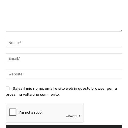
Commento:
No
Ema
Web
Salva il mio nome, email e sito web in questo browser per la
prossima volta che commento.