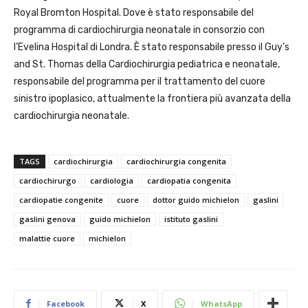
Royal Bromton Hospital. Dove è stato responsabile del
programma di cardiochirurgia neonatale in consorzio con
l’Evelina Hospital di Londra. È stato responsabile presso il Guy’s
and St. Thomas della Cardiochirurgia pediatrica e neonatale,
responsabile del programma per il trattamento del cuore
sinistro ipoplasico, attualmente la frontiera più avanzata della
cardiochirurgia neonatale.
TAGS
cardiochirurgia
cardiochirurgia congenita
cardiochirurgo
cardiologia
cardiopatia congenita
cardiopatie congenite
cuore
dottor guido michielon
gaslini
gaslini genova
guido michielon
istituto gaslini
malattie cuore
michielon
Facebook
X
WhatsApp