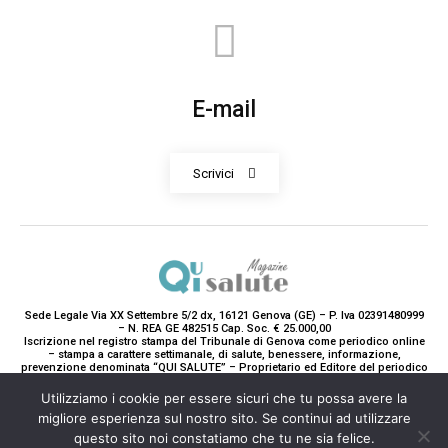
E-mail
Scrivici
Sede Legale Via XX Settembre 5/2 dx, 16121 Genova (GE) – P. Iva 02391480999
– N. REA GE 482515 Cap. Soc. € 25.000,00
Iscrizione nel registro stampa del Tribunale di Genova come periodico online
– stampa a carattere settimanale, di salute, benessere, informazione,
prevenzione denominata “QUI SALUTE” – Proprietario ed Editore del periodico
è Teddy Luxury srl – Direttrice Responsabile con tutti gli obblighi di legge è
Paola Gavarone. (Iscrizione registro stampa R.V. 5663/2020 Reg. Stampa
Utilizziamo i cookie per essere sicuri che tu possa avere la
N.14/2020 Cron. 890/2020).
migliore esperienza sul nostro sito. Se continui ad utilizzare
2020-2025© Teddy Luxury SRL
questo sito noi constatiamo che tu ne sia felice.