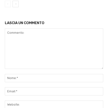
LASCIA UN COMMENTO
Commento:
No
Ema
Web