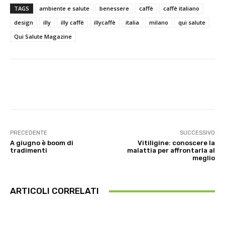
TAGS
ambiente e salute
benessere
caffè
caffè italiano
design
illy
illy caffè
illycaffè
italia
milano
qui salute
Qui Salute Magazine
Facebook
X
WhatsApp
Linke
PRECEDENTE
SUCCESSIVO
A giugno è boom di
Vitiligine: conoscere la
tradimenti
malattia per affrontarla al
meglio
ARTICOLI CORRELATI