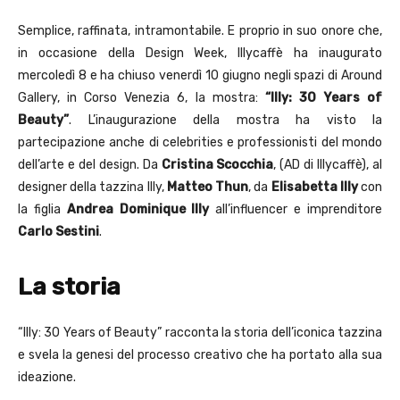
Semplice, raffinata, intramontabile. E proprio in suo onore che,
in occasione della Design Week, Illycaffè ha inaugurato
mercoledì 8 e ha chiuso venerdì 10 giugno negli spazi di Around
Gallery, in Corso Venezia 6, la mostra:
“Illy: 30 Years of
Beauty”
. L’inaugurazione della mostra ha visto la
partecipazione anche di celebrities e professionisti del mondo
dell’arte e del design. Da
Cristina Scocchia
, (AD di Illycaffè), al
designer della tazzina Illy,
Matteo Thun
, da
Elisabetta Illy
con
la figlia
Andrea Dominique Illy
all’influencer e imprenditore
Carlo Sestini
.
La storia
“Illy: 30 Years of Beauty” racconta la storia dell’iconica tazzina
e svela la genesi del processo creativo che ha portato alla sua
ideazione.