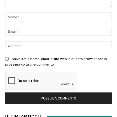
Commento:
No
Ema
Web
Salva il mio nome, email e sito web in questo browser per la
prossima volta che commento.
ULTIMI ARTICOLI