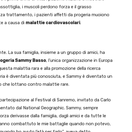
ssottiglia, i muscoli perdono forza e il grasso
a trattamento, i pazienti affetti da progeria muoiono
te a causa di
malattie cardiovascolari
.
e. La sua famiglia, insieme a un gruppo di amici, ha
Progeria Sammy Basso
, l’unica organizzazione in Europa
uesta malattia rara e alla promozione della ricerca
geria è diventata più conosciuta, e Sammy è diventato un
o che lottano contro malattie rare.
a partecipazione al Festival di Sanremo, invitato da Carlo
ocumentato dal National Geographic. Sammy, sempre
rza derivasse dalla famiglia, dagli amici e da tutte le
ri hanno combattuto le mie battaglie quando non potevo,
uando ho avuto l’età per farlo”, aveva detto.