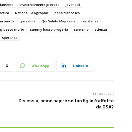
hiamento
invecchiamento precoce
Jovanotti
netica
National Geographic
papa francesco
ia morto
qui salute
Qui Salute Magazine
resistenza
y basso morto
sammy basso progeria
sanremo
scienza
speranza
X
WhatsApp
Linkedin
SUCCESSIVO
Dislessia, come capire se tuo figlio è affetto
da DSA?