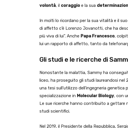
volontà
, il
coraggio
e la sua
determinazio
In molti lo ricordano per la sua vitalità e il 
di affetto c’è Lorenzo Jovanotti, che ha des
più viva di lui”. Anche
Papa Francesco
, colp
lui un rapporto di affetto, tanto da telefona
Gli studi e le ricerche di Sam
Nonostante la malattia, Sammy ha conseguito 
liceo, ha proseguito gli studi laureandosi nel 
una tesi sull’utilizzo dell’ingegneria genetica
specializzazione in
Molecular Biology
, con u
Le sue ricerche hanno contribuito a gettare nu
studi scientifici.
Nel 2019, il Presidente della Repubblica, Serg