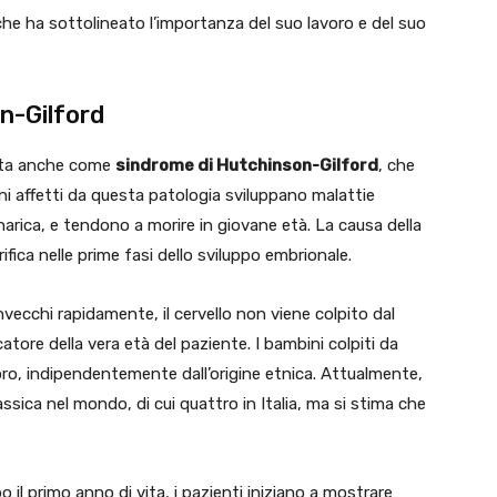
che ha sottolineato l’importanza del suo lavoro e del suo
on-Gilford
nota anche come
sindrome di Hutchinson-Gilford
, che
i affetti da questa patologia sviluppano malattie
narica, e tendono a morire in giovane età. La causa della
fica nelle prime fasi dello sviluppo embrionale.
nvecchi rapidamente, il cervello non viene colpito dal
tore della vera età del paziente. I bambini colpiti da
oro, indipendentemente dall’origine etnica. Attualmente,
assica nel mondo, di cui quattro in Italia, ma si stima che
il primo anno di vita, i pazienti iniziano a mostrare