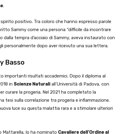
ne
.
suo spirito positivo. Tra coloro che hanno espresso parole
critto Sammy come una persona “difficile da incontrare
ito dalla tempra d’acciaio di Sammy, aveva instaurato con
rgli personalmente dopo aver ricevuto una sua lettera.
my Basso
importanti risultati accademici. Dopo il diploma al
2018 in
Scienze Naturali
all’Università di Padova, con
 per curare la progeria. Nel 2021 ha completato la
na tesi sulla correlazione tra progeria e infiammazione.
ova luce su questa malattia rara e a stimolare ulteriori
io Mattarella, lo ha nominato
Cavaliere dell’Ordine al