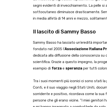
segni evidenti di invecchiamento. La pelle si a
sottocutaneo diminuisce drasticamente. Senz
in media all’età di 14 anni e mezzo, solitamen
Il lascito di Sammy Basso
Sammy Basso ha lasciato un’eredità important
fondato nel 2005 l’
Associazione Italiana 
dedicata alla diffusione della conoscenza su q
scientifica. Grazie a questo impegno, la pro
esempio di
forza
e
speranza
per tutti color
Tra i suoi momenti più iconici ci sono stati l
Conti, e il suo viaggio negli Stati Uniti, d
sorridente e positivo, ricordava come la sua fo
persone che gli erano vicine. “I miei genito
e mi hanno insegnato a combatterle da solo q