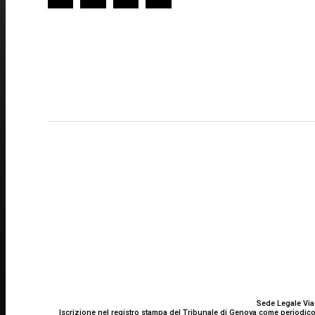
Redazione
GENOVA
– Piazza della Vittoria 11 A Int. A – 16121
E-mail
Scrivici
Sede Legale Via
Iscrizione nel registro stampa del Tribunale di Genova come periodico