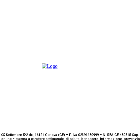
 XX Settembre 5/2 dx, 16121 Genova (GE) – P. Iva 02391480999 – N. REA GE 482515 Cap. 
 online – stampa a carattere settimanale, di salute, benessere, informazione, prevenz