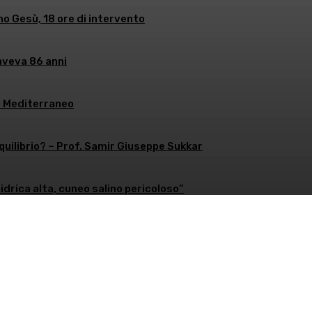
no Gesù, 18 ore di intervento
aveva 86 anni
l Mediterraneo
equilibrio? – Prof. Samir Giuseppe Sukkar
 idrica alta, cuneo salino pericoloso”