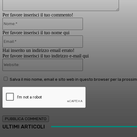
Per favore inserisci il tuo commento!
Nome:*
Per favore inserisci il tuo nome qui
Email:*
Hai inserito un indirizzo email errato!
Per favore inserisci il tuo indirizzo e-mail qui
Website:
Salva il mio nome, email e sito web in questo browser per la pross
ULTIMI ARTICOLI