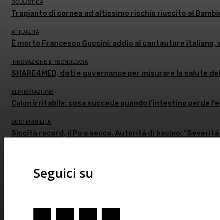
OCULISTICA
Trapianto di cornea ad altissimo rischio riuscito al Bambi
ATTUALITÀ
È morto Francesco Guccini: addio al cantautore italiano, 
INNOVAZIONE E TECNOLOGIA
SHARE4MED, dati e governance per misurare la salute de
ALIMENTAZIONE
Colon irritabile: cosa succede quando l’intestino perde l’
SOSTENIBILITÀ
Siccità record, il Po a secco. Autorità di bacino: “Severità
Seguici su