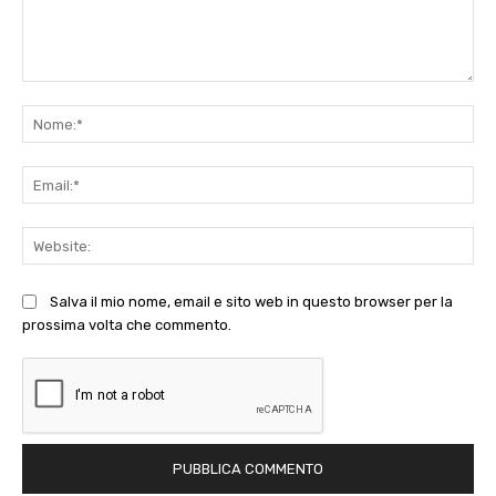
Commento:
No
Ema
Web
Salva il mio nome, email e sito web in questo browser per la
prossima volta che commento.