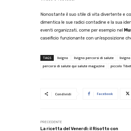
Nonostante il suo stile di vita divertente e co
dimentica le sue radici contadine e la sua id
eventi organizzati, come per esempio nel
Mu
caseificio funzionante con un’esposizione che r
TAGS
livigno
livigno percorsi di salute
livigno
percorsi di salute qui salute magazine
piccolo Tibe
Facebook
Condividi
PRECEDENTE
La ricetta del Venerdì: il Risotto con