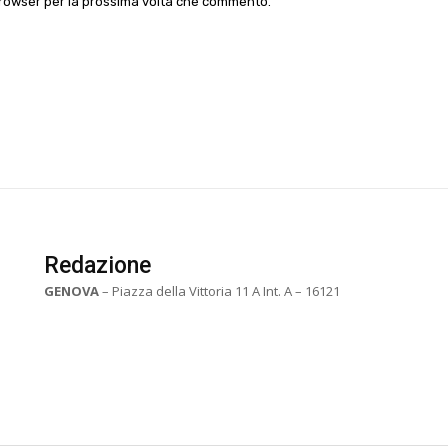
 browser per la prossima volta che commento.
Redazione
GENOVA
– Piazza della Vittoria 11 A Int. A – 16121