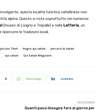
involgente, questa località turistica valtellinese non
entità alpina. Questo si nota soprattutto nei numerosi
s!
(museo di Livigno e Trepalle) e nella
Latteria
, un
ipercorre le tradizioni locali.
 piccolo Tibet
livigno qui salute
percorsi di salute
t
qui salute
Qui Salute Magazine
X
WhatsApp
Linkedin
SUCCESSIVO
Quanti passi bisogna fare al giorno per