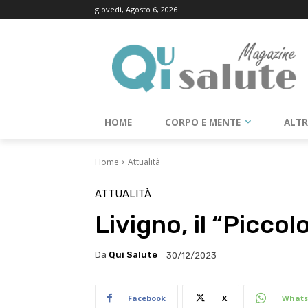
giovedì, Agosto 6, 2026
HOME
CORPO E MENTE
ALT
Home
Attualità
ATTUALITÀ
Livigno, il “Picco
Da
Qui Salute
30/12/2023
Facebook
X
Whats