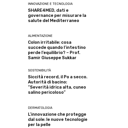
INNOVAZIONE E TECNOLOGIA
SHARE4MED, dati e
governance per misurare la
salute del Mediterraneo
ALIMENTAZIONE
Colon irritabile: cosa
succede quando l’intestino
perde l’equilibrio? – Prof.
Samir Giuseppe Sukkar
SOSTENIBILITÀ
Siccità record, il Po a secco.
Autorità di bacino:
“Severità idrica alta, cuneo
salino pericoloso”
DERMATOLOGIA
L’innovazione che protegge
dal sole: le nuove tecnologie
per la pelle