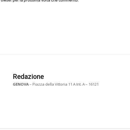
 browser per la prossima volta che commento.
Redazione
GENOVA
– Piazza della Vittoria 11 A Int. A – 16121