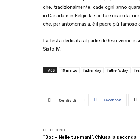
che, tradizionalmente, cade ogni anno quaran
in Canada e in Belgio la scelta è ricaduta, n
che, per antonomasia, è il padre più famoso de
La festa dedicata al padre di Gesù venne ins
Sisto IV.
TAGS
19 marzo
father day
father's day
fes
Facebook
Condividi
PRECEDENTE
“Doc – Nelle tue mani”. Chiusa la seconda