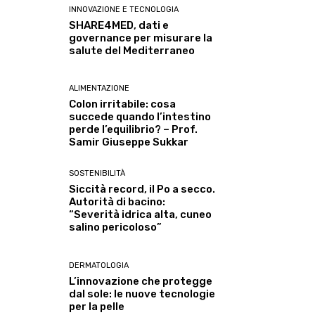
INNOVAZIONE E TECNOLOGIA
SHARE4MED, dati e
governance per misurare la
salute del Mediterraneo
ALIMENTAZIONE
Colon irritabile: cosa
succede quando l’intestino
perde l’equilibrio? – Prof.
Samir Giuseppe Sukkar
SOSTENIBILITÀ
Siccità record, il Po a secco.
Autorità di bacino:
“Severità idrica alta, cuneo
salino pericoloso”
DERMATOLOGIA
L’innovazione che protegge
dal sole: le nuove tecnologie
per la pelle