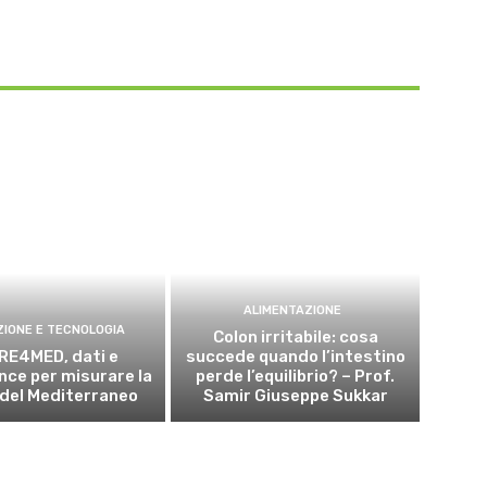
ALIMENTAZIONE
ZIONE E TECNOLOGIA
Colon irritabile: cosa
RE4MED, dati e
succede quando l’intestino
ce per misurare la
perde l’equilibrio? – Prof.
 del Mediterraneo
Samir Giuseppe Sukkar