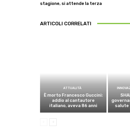
stagione, si attende la terza
ARTICOLI CORRELATI
ATTUALITÀ
INNOVA
È morto Francesco Guccini:
SHA
addio al cantautore
governan
italiano, aveva 86 anni
salute