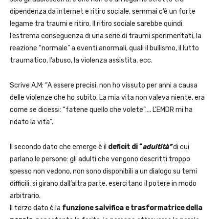
dipendenza da internet e ritiro sociale, semmai c’è un forte
legame tra traumi e ritiro. Il ritiro sociale sarebbe quindi
l’estrema conseguenza di una serie di traumi sperimentati, la
reazione “normale” a eventi anormali, quali il bullismo, il lutto
traumatico, l’abuso, la violenza assistita, ecc.
Scrive A.M: “A essere precisi, non ho vissuto per anni a causa
delle violenze che ho subito. La mia vita non valeva niente, era
come se dicessi: “fatene quello che volete”…. L’EMDR mi ha
ridato la vita”.
Il secondo dato che emerge è il
deficit di “
adultità”
di cui
parlano le persone: gli adulti che vengono descritti troppo
spesso non vedono, non sono disponibili a un dialogo su temi
difficili, si girano dall’altra parte, esercitano il potere in modo
arbitrario.
Il terzo dato è la
funzione salvifica e trasformatrice della