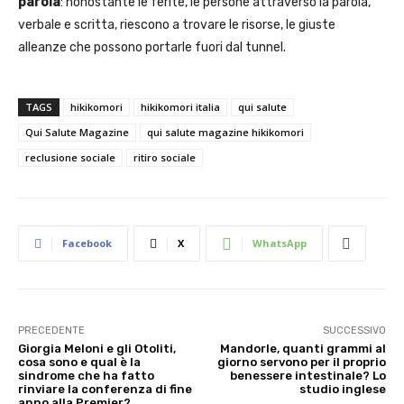
parola
: nonostante le ferite, le persone attraverso la parola,
verbale e scritta, riescono a trovare le risorse, le giuste
alleanze che possono portarle fuori dal tunnel.
TAGS
hikikomori
hikikomori italia
qui salute
Qui Salute Magazine
qui salute magazine hikikomori
reclusione sociale
ritiro sociale
Facebook
X
WhatsApp
PRECEDENTE
SUCCESSIVO
Giorgia Meloni e gli Otoliti,
Mandorle, quanti grammi al
cosa sono e qual è la
giorno servono per il proprio
sindrome che ha fatto
benessere intestinale? Lo
rinviare la conferenza di fine
studio inglese
anno alla Premier?