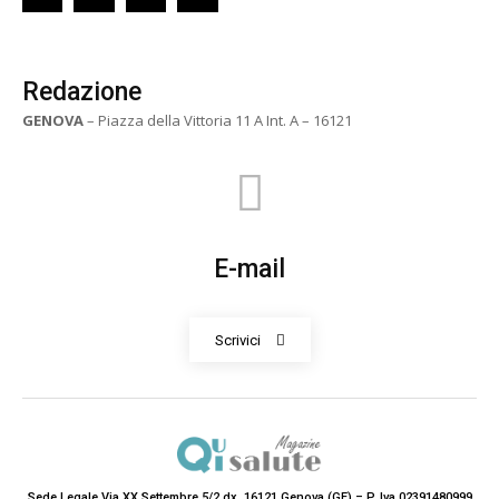
Redazione
GENOVA
– Piazza della Vittoria 11 A Int. A – 16121
E-mail
Scrivici
Sede Legale Via XX Settembre 5/2 dx, 16121 Genova (GE) – P. Iva 02391480999