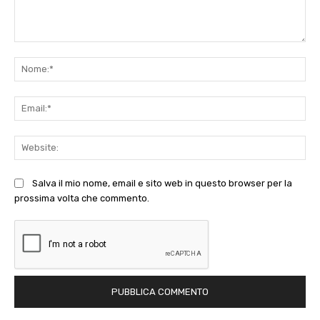
Commento:
No
Ema
Web
Salva il mio nome, email e sito web in questo browser per la
prossima volta che commento.