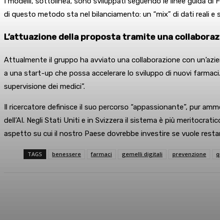
I modelli, sottolinea, sono sviluppati seguendo le linee guida di
di questo metodo sta nel bilanciamento: un “mix” di dati reali e si
L’attuazione della proposta tramite una collabora
Attualmente il gruppo ha avviato una collaborazione con un’azien
a una start-up che possa accelerare lo sviluppo di nuovi farmaci. Na
supervisione dei medici”.
Il ricercatore definisce il suo percorso “appassionante”, pur amm
dell’AI. Negli Stati Uniti e in Svizzera il sistema è più meritocrat
aspetto su cui il nostro Paese dovrebbe investire se vuole resta
TAGS
benessere
farmaci
gemelli digitali
prevenzione
q
Condividi
Facebook
X
What