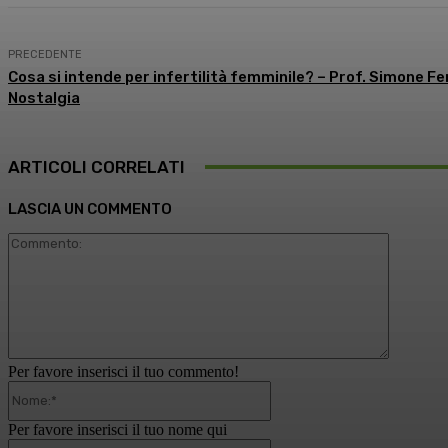
PRECEDENTE
Cosa si intende per infertilità femminile? – Prof. Simone Fe
Nostalgia
ARTICOLI CORRELATI
LASCIA UN COMMENTO
Comment
Per favore inserisci il tuo commento!
Nome:*
Per favore inserisci il tuo nome qui
Email:*