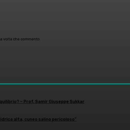
ima volta che commento.
equilibrio? – Prof. Samir Giuseppe Sukkar
 idrica alta, cuneo salino pericoloso”