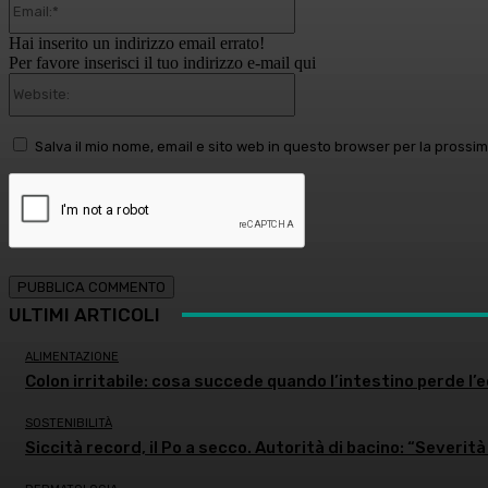
Hai inserito un indirizzo email errato!
Per favore inserisci il tuo indirizzo e-mail qui
Website:
Salva il mio nome, email e sito web in questo browser per la pross
ULTIMI ARTICOLI
ALIMENTAZIONE
Colon irritabile: cosa succede quando l’intestino perde l’
SOSTENIBILITÀ
Siccità record, il Po a secco. Autorità di bacino: “Severità