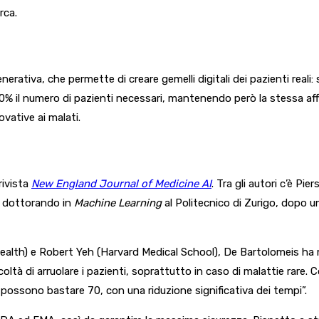
rca.
 generativa, che permette di creare gemelli digitali dei pazienti rea
 50% il numero di pazienti necessari, mantenendo però la stessa affid
vative ai malati.
rivista
New England Journal of Medicine AI
. Tra gli autori c’è Pie
gi dottorando in
Machine Learning
al Politecnico di Zurigo, dopo un
ealth) e Robert Yeh (Harvard Medical School), De Bartolomeis ha m
difficoltà di arruolare i pazienti, soprattutto in caso di malattie rar
 ne possono bastare 70, con una riduzione significativa dei tempi”.