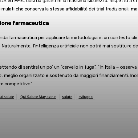
 FDA ed EMA, così da garantire la massima sicurezza. Rispetto a stu
mulati che conserva la stessa affidabilità dei trial tradizionali, ma
zione farmaceutica
da farmaceutica per applicare la metodologia in un contesto clini
turalmente, l’intelligenza artificiale non potrà mai sostituire del t
ettendo di sentirsi un po’ un “cervello in fuga”. “In Italia – osser
ico, meglio organizzato e sostenuto da maggiori finanziamenti. Inoltr
re competitivo”.
ui salute
Qui Salute Magazine
salute
sviluppo
sApp
Linkedin