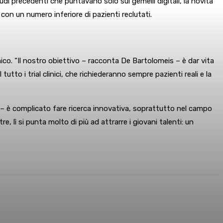
di precedenti che puntavano solo sui gemelli digitali, la novità
 con un numero inferiore di pazienti reclutati.
co. “Il nostro obiettivo – racconta De Bartolomeis – è dar vita
utto i trial clinici, che richiederanno sempre pazienti reali e la
va – è complicato fare ricerca innovativa, soprattutto nel campo
e, lì si punta molto di più ad attrarre i giovani talenti: un