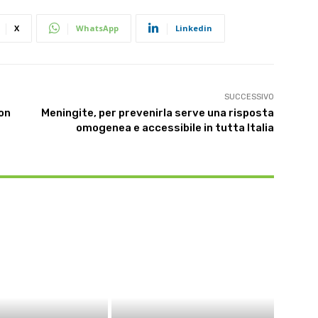
X
WhatsApp
Linkedin
SUCCESSIVO
con
Meningite, per prevenirla serve una risposta
omogenea e accessibile in tutta Italia