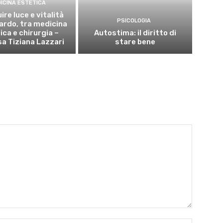
ICINA ESTETICA
ire luce e vitalità
PSICOLOGIA
uardo, tra medicina
ica e chirurgia –
Autostima: il diritto di
sa Tiziana Lazzari
stare bene