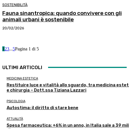
SOSTENIBILITÀ
Fauna sinantropica: quando convivere con gli
animali urbani è sostenibile
20/02/2026
1
2
3
...
5
Pagina 1 di 5
ULTIMI ARTICOLI
MEDICINA ESTETICA
Restituire luce e vitalità allo sguardo, tra medicina estet
e chirurgia – Dott.ssa Tiziana Lazzari
PSICOLOGIA
Autostima: il diritto di stare bene
ATTUALITÀ
Spesa farmaceutica: +6% in un anno, in Italia sale a 39 mil