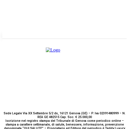
GENOVA
– Piazza della Vittoria 11 A Int. A – 16121
E-mail
Scrivici
Sede Legale Via XX Settembre 5/2 dx, 16121 Genova (GE) – P. Iva 02391480999 – N.
REA GE 482515 Cap. Soc. € 25.000,00
Iscrizione nel registro stampa del Tribunale di Genova come periodico online –
stampa a carattere settimanale, di salute, benessere, informazione, prevenzione
denominata “QUI SALUTE” – Proprietario ed Editore del periodico è Teddy Luxury