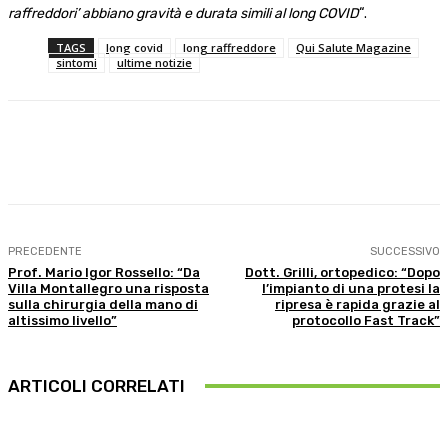
raffreddori’ abbiano gravità e durata simili al long COVID
“.
TAGS
long covid
long raffreddore
Qui Salute Magazine
sintomi
ultime notizie
Facebook
X
WhatsApp
Linkedin
PRECEDENTE
SUCCESSIVO
Prof. Mario Igor Rossello: “Da
Dott. Grilli, ortopedico: “Dopo
Villa Montallegro una risposta
l’impianto di una protesi la
sulla chirurgia della mano di
ripresa è rapida grazie al
altissimo livello”
protocollo Fast Track”
ARTICOLI CORRELATI