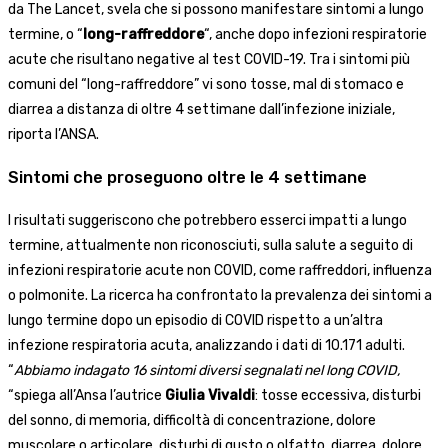
da The Lancet, svela che si possono manifestare sintomi a lungo
termine, o “
long-raffreddore
“, anche dopo infezioni respiratorie
acute che risultano negative al test COVID-19. Tra i sintomi più
comuni del “long-raffreddore” vi sono tosse, mal di stomaco e
diarrea a distanza di oltre 4 settimane dall’infezione iniziale,
riporta l’ANSA.
Sintomi che proseguono oltre le 4 settimane
I risultati suggeriscono che potrebbero esserci impatti a lungo
termine, attualmente non riconosciuti, sulla salute a seguito di
infezioni respiratorie acute non COVID, come raffreddori, influenza
o polmonite. La ricerca ha confrontato la prevalenza dei sintomi a
lungo termine dopo un episodio di COVID rispetto a un’altra
infezione respiratoria acuta, analizzando i dati di 10.171 adulti.
“
Abbiamo indagato 16 sintomi diversi segnalati nel long COVID,
“spiega all’Ansa l’autrice
Giulia Vivaldi
: tosse eccessiva, disturbi
del sonno, di memoria, difficoltà di concentrazione, dolore
muscolare o articolare, disturbi di gusto o olfatto, diarrea, dolore