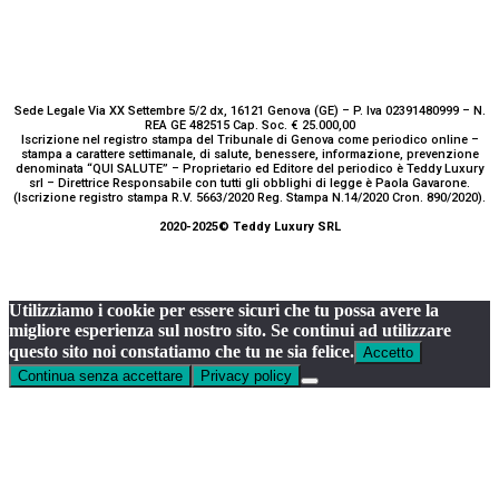
Sede Legale Via XX Settembre 5/2 dx, 16121 Genova (GE) – P. Iva 02391480999 – N.
REA GE 482515 Cap. Soc. € 25.000,00
Iscrizione nel registro stampa del Tribunale di Genova come periodico online –
stampa a carattere settimanale, di salute, benessere, informazione, prevenzione
denominata “QUI SALUTE” – Proprietario ed Editore del periodico è Teddy Luxury
srl – Direttrice Responsabile con tutti gli obblighi di legge è Paola Gavarone.
(Iscrizione registro stampa R.V. 5663/2020 Reg. Stampa N.14/2020 Cron. 890/2020).
2020-2025© Teddy Luxury SRL
Utilizziamo i cookie per essere sicuri che tu possa avere la
migliore esperienza sul nostro sito. Se continui ad utilizzare
questo sito noi constatiamo che tu ne sia felice.
Accetto
Continua senza accettare
Privacy policy