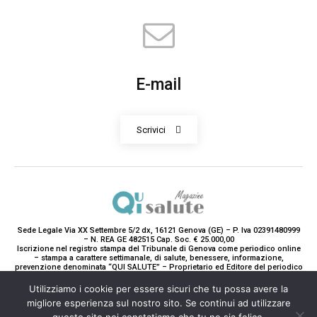
E-mail
Scrivici
Sede Legale Via XX Settembre 5/2 dx, 16121 Genova (GE) – P. Iva 02391480999
– N. REA GE 482515 Cap. Soc. € 25.000,00
Iscrizione nel registro stampa del Tribunale di Genova come periodico online
– stampa a carattere settimanale, di salute, benessere, informazione,
prevenzione denominata “QUI SALUTE” – Proprietario ed Editore del periodico
è Teddy Luxury srl – Direttrice Responsabile con tutti gli obblighi di legge è
Paola Gavarone. (Iscrizione registro stampa R.V. 5663/2020 Reg. Stampa
Utilizziamo i cookie per essere sicuri che tu possa avere la
N.14/2020 Cron. 890/2020).
migliore esperienza sul nostro sito. Se continui ad utilizzare
2020-2025© Teddy Luxury SRL