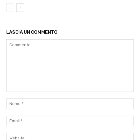
LASCIA UN COMMENTO
Commento:
No
Ema
Web