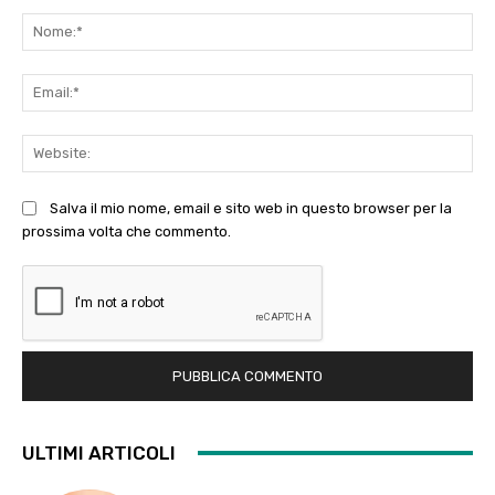
Commento:
No
Ema
Web
Salva il mio nome, email e sito web in questo browser per la
prossima volta che commento.
ULTIMI ARTICOLI