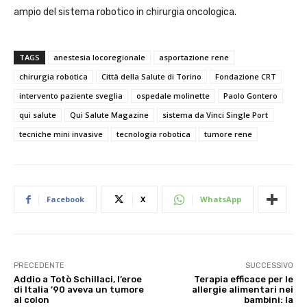
ampio del sistema robotico in chirurgia oncologica.
TAGS
anestesia locoregionale
asportazione rene
chirurgia robotica
Città della Salute di Torino
Fondazione CRT
intervento paziente sveglia
ospedale molinette
Paolo Gontero
qui salute
Qui Salute Magazine
sistema da Vinci Single Port
tecniche mini invasive
tecnologia robotica
tumore rene
Facebook
X
WhatsApp
PRECEDENTE
SUCCESSIVO
Addio a Totò Schillaci, l’eroe
Terapia efficace per le
di Italia ’90 aveva un tumore
allergie alimentari nei
al colon
bambini: la