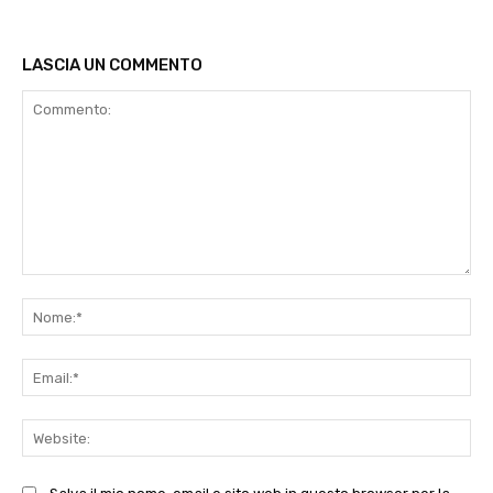
LASCIA UN COMMENTO
Commento:
No
Ema
Web