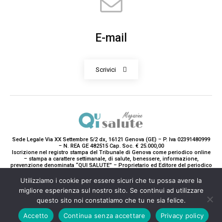
E-mail
Scrivici
Sede Legale Via XX Settembre 5/2 dx, 16121 Genova (GE) – P. Iva 02391480999
– N. REA GE 482515 Cap. Soc. € 25.000,00
Iscrizione nel registro stampa del Tribunale di Genova come periodico online
– stampa a carattere settimanale, di salute, benessere, informazione,
prevenzione denominata “QUI SALUTE” – Proprietario ed Editore del periodico
è Teddy Luxury srl – Direttrice Responsabile con tutti gli obblighi di legge è
Paola Gavarone. (Iscrizione registro stampa R.V. 5663/2020 Reg. Stampa
Utilizziamo i cookie per essere sicuri che tu possa avere la
N.14/2020 Cron. 890/2020).
migliore esperienza sul nostro sito. Se continui ad utilizzare
2020-2025© Teddy Luxury SRL
questo sito noi constatiamo che tu ne sia felice.
Accetto
Continua senza accettare
Privacy policy