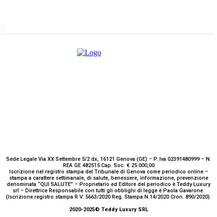
E-mail
Scrivici
Sede Legale Via XX Settembre 5/2 dx, 16121 Genova (GE) – P. Iva 02391480999 – N.
REA GE 482515 Cap. Soc. € 25.000,00
Iscrizione nel registro stampa del Tribunale di Genova come periodico online –
stampa a carattere settimanale, di salute, benessere, informazione, prevenzione
denominata “QUI SALUTE” – Proprietario ed Editore del periodico è Teddy Luxury
srl – Direttrice Responsabile con tutti gli obblighi di legge è Paola Gavarone.
(Iscrizione registro stampa R.V. 5663/2020 Reg. Stampa N.14/2020 Cron. 890/2020).
2020-2025© Teddy Luxury SRL