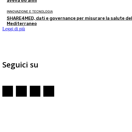
aveva 86 anni
INNOVAZIONE E TECNOLOGIA
SHARE4MED, dati e governance per misurare la salute de
Mediterraneo
Leggi di più
Seguici su
Redazione
GENOVA
– Piazza della Vittoria 11 A Int. A – 16121