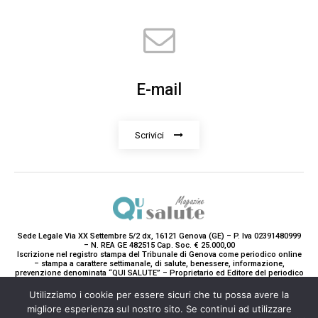
E-mail
Scrivici
Sede Legale Via XX Settembre 5/2 dx, 16121 Genova (GE) – P. Iva 02391480999
– N. REA GE 482515 Cap. Soc. € 25.000,00
Iscrizione nel registro stampa del Tribunale di Genova come periodico online
– stampa a carattere settimanale, di salute, benessere, informazione,
prevenzione denominata “QUI SALUTE” – Proprietario ed Editore del periodico
è Teddy Luxury srl – Direttrice Responsabile con tutti gli obblighi di legge è
Paola Gavarone. (Iscrizione registro stampa R.V. 5663/2020 Reg. Stampa
Utilizziamo i cookie per essere sicuri che tu possa avere la
N.14/2020 Cron. 890/2020).
migliore esperienza sul nostro sito. Se continui ad utilizzare