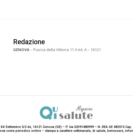
Redazione
GENOVA
– Piazza della Vittoria 11 A Int. A – 16121
 XX Settembre 5/2 dx, 16121 Genova (GE) – P. Iva 02391480999 – N. REA GE 482515 Cap. 
enova come periodico online – stampa a carattere settimanale, di salute, benessere, i