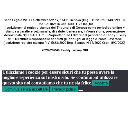
Sede Legale Via XX Settembre 5/2 dx, 16121 Genova (GE) – P. Iva 02391480999 – N.
REA GE 482515 Cap. Soc. € 25.000,00
Iscrizione nel registro stampa del Tribunale di Genova come periodico online –
stampa a carattere settimanale, di salute, benessere, informazione, prevenzione
denominata “QUI SALUTE” – Proprietario ed Editore del periodico è Teddy Luxury
srl – Direttrice Responsabile con tutti gli obblighi di legge è Paola Gavarone.
(Iscrizione registro stampa R.V. 5663/2020 Reg. Stampa N.14/2020 Cron. 890/2020).
2020-2025© Teddy Luxury SRL
Utilizziamo i cookie per essere sicuri che tu possa avere la
migliore esperienza sul nostro sito. Se continui ad utilizzare
questo sito noi constatiamo che tu ne sia felice.
Accetto
Continua senza accettare
Privacy policy