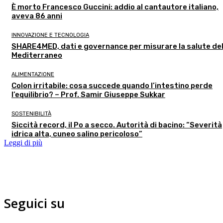
È morto Francesco Guccini: addio al cantautore italiano,
aveva 86 anni
INNOVAZIONE E TECNOLOGIA
SHARE4MED, dati e governance per misurare la salute de
Mediterraneo
ALIMENTAZIONE
Colon irritabile: cosa succede quando l’intestino perde
l’equilibrio? – Prof. Samir Giuseppe Sukkar
SOSTENIBILITÀ
Siccità record, il Po a secco. Autorità di bacino: “Severità
idrica alta, cuneo salino pericoloso”
Leggi di più
Seguici su