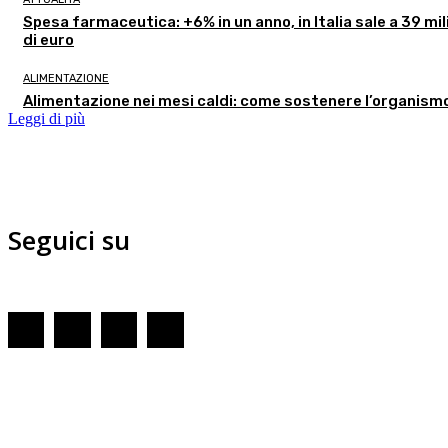
Spesa farmaceutica: +6% in un anno, in Italia sale a 39 mil
di euro
ALIMENTAZIONE
Alimentazione nei mesi caldi: come sostenere l’organism
Leggi di più
Seguici su
Redazione
GENOVA
– Piazza della Vittoria 11 A Int. A – 16121