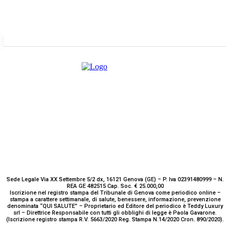
E-mail
Scrivici
Sede Legale Via XX Settembre 5/2 dx, 16121 Genova (GE) – P. Iva 02391480999 – N.
REA GE 482515 Cap. Soc. € 25.000,00
Iscrizione nel registro stampa del Tribunale di Genova come periodico online –
stampa a carattere settimanale, di salute, benessere, informazione, prevenzione
denominata “QUI SALUTE” – Proprietario ed Editore del periodico è Teddy Luxury
srl – Direttrice Responsabile con tutti gli obblighi di legge è Paola Gavarone.
(Iscrizione registro stampa R.V. 5663/2020 Reg. Stampa N.14/2020 Cron. 890/2020).