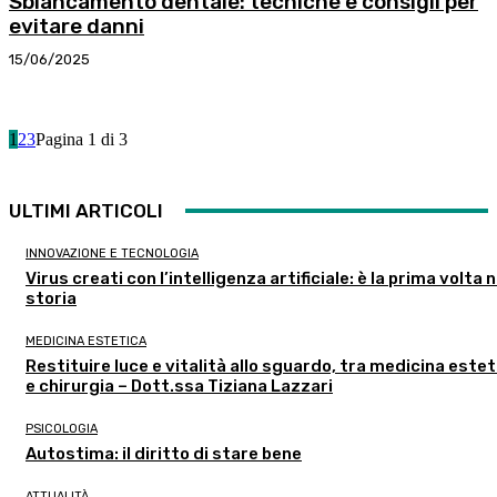
Sbiancamento dentale: tecniche e consigli per
evitare danni
15/06/2025
1
2
3
Pagina 1 di 3
ULTIMI ARTICOLI
INNOVAZIONE E TECNOLOGIA
Virus creati con l’intelligenza artificiale: è la prima volta n
storia
MEDICINA ESTETICA
Restituire luce e vitalità allo sguardo, tra medicina estet
e chirurgia – Dott.ssa Tiziana Lazzari
PSICOLOGIA
Autostima: il diritto di stare bene
ATTUALITÀ