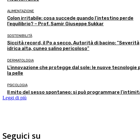
ALIMENTAZIONE
Colon irritabile: cosa succede quando l’intestino perde
l’equilibrio? – Prof. Samir Giuseppe Sukkar
SOSTENIBILITÀ
Siccità record, il Po a secco. Autorità di bacino: “Severità
idrica alta, cuneo salino pericoloso”
DERMATOLOGIA
L’innovazione che protegge dal sole: le nuove tecnologie 
la pelle
PSICOLOGIA
Il mito del sesso spontaneo: si può programmare l’intimi
Leggi di più
Seguici su