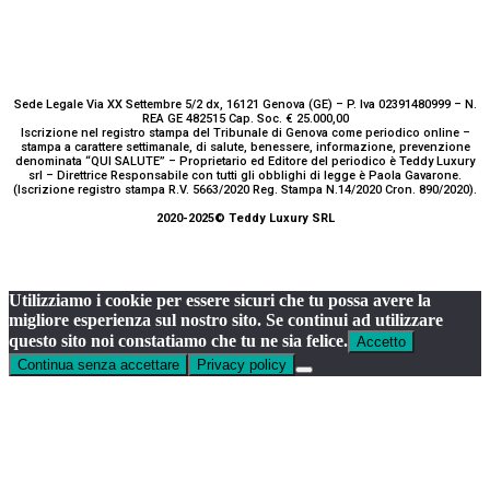
Sede Legale Via XX Settembre 5/2 dx, 16121 Genova (GE) – P. Iva 02391480999 – N.
REA GE 482515 Cap. Soc. € 25.000,00
Iscrizione nel registro stampa del Tribunale di Genova come periodico online –
stampa a carattere settimanale, di salute, benessere, informazione, prevenzione
denominata “QUI SALUTE” – Proprietario ed Editore del periodico è Teddy Luxury
srl – Direttrice Responsabile con tutti gli obblighi di legge è Paola Gavarone.
(Iscrizione registro stampa R.V. 5663/2020 Reg. Stampa N.14/2020 Cron. 890/2020).
2020-2025© Teddy Luxury SRL
Utilizziamo i cookie per essere sicuri che tu possa avere la
migliore esperienza sul nostro sito. Se continui ad utilizzare
questo sito noi constatiamo che tu ne sia felice.
Accetto
Continua senza accettare
Privacy policy