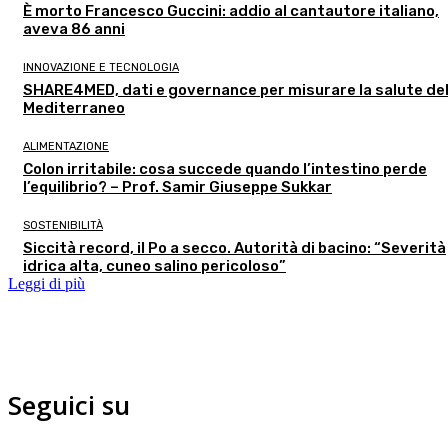
È morto Francesco Guccini: addio al cantautore italiano,
aveva 86 anni
INNOVAZIONE E TECNOLOGIA
SHARE4MED, dati e governance per misurare la salute de
Mediterraneo
ALIMENTAZIONE
Colon irritabile: cosa succede quando l’intestino perde
l’equilibrio? – Prof. Samir Giuseppe Sukkar
SOSTENIBILITÀ
Siccità record, il Po a secco. Autorità di bacino: “Severità
idrica alta, cuneo salino pericoloso”
Leggi di più
Seguici su