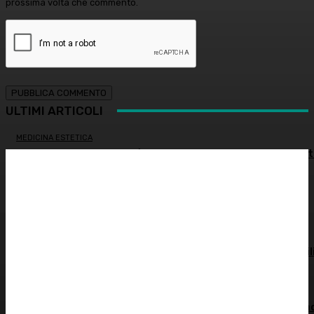
prossima volta che commento.
ULTIMI ARTICOLI
MEDICINA ESTETICA
Restituire luce e vitalità allo sguardo, tra medicina estet
e chirurgia – Dott.ssa Tiziana Lazzari
PSICOLOGIA
Autostima: il diritto di stare bene
ATTUALITÀ
Spesa farmaceutica: +6% in un anno, in Italia sale a 39 mil
di euro
ALIMENTAZIONE
Alimentazione nei mesi caldi: come sostenere l’organism