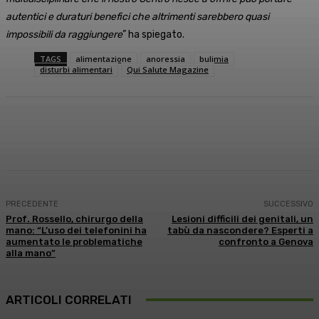
autentici e duraturi benefici che altrimenti sarebbero quasi
impossibili da raggiungere
” ha spiegato.
TAGS
alimentazione
anoressia
bulimia
disturbi alimentari
Qui Salute Magazine
Facebook
X
WhatsApp
Linkedin
PRECEDENTE
SUCCESSIVO
Prof. Rossello, chirurgo della
Lesioni difficili dei genitali, un
mano: “L’uso dei telefonini ha
tabù da nascondere? Esperti a
aumentato le problematiche
confronto a Genova
alla mano”
ARTICOLI CORRELATI