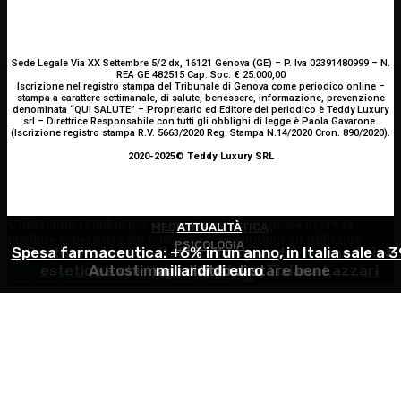
Sede Legale Via XX Settembre 5/2 dx, 16121 Genova (GE) – P. Iva 02391480999 – N.
REA GE 482515 Cap. Soc. € 25.000,00
Iscrizione nel registro stampa del Tribunale di Genova come periodico online –
stampa a carattere settimanale, di salute, benessere, informazione, prevenzione
denominata “QUI SALUTE” – Proprietario ed Editore del periodico è Teddy Luxury
srl – Direttrice Responsabile con tutti gli obblighi di legge è Paola Gavarone.
(Iscrizione registro stampa R.V. 5663/2020 Reg. Stampa N.14/2020 Cron. 890/2020).
2020-2025© Teddy Luxury SRL
Utilizziamo i cookie per essere sicuri che tu possa avere la
MEDICINA ESTETICA
ATTUALITÀ
migliore esperienza sul nostro sito. Se continui ad utilizzare
PSICOLOGIA
Spesa farmaceutica: +6% in un anno, in Italia sale a 3
Restituire luce e vitalità allo sguardo, tra medicina
questo sito noi constatiamo che tu ne sia felice.
Accetto
estetica e chirurgia – Dott.ssa Tiziana Lazzari
Autostima: il diritto di stare bene
miliardi di euro
Continua senza accettare
Privacy policy