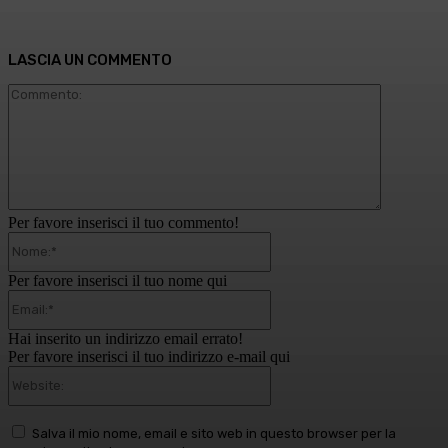
LASCIA UN COMMENTO
Commento
Per favore inserisci il tuo commento!
Nome:*
Per favore inserisci il tuo nome qui
Email:*
Hai inserito un indirizzo email errato!
Per favore inserisci il tuo indirizzo e-mail qui
Website:
Salva il mio nome, email e sito web in questo browser per la