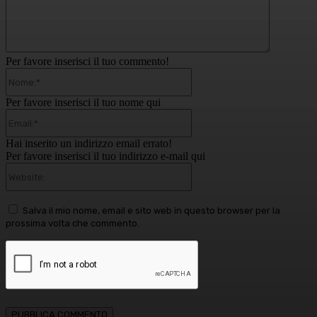
Per favore inserisci il tuo commento!
Nome:*
Per favore inserisci il tuo nome qui
Email:*
Hai inserito un indirizzo email errato!
Per favore inserisci il tuo indirizzo e-mail qui
Website:
Salva il mio nome, email e sito web in questo browser per la
prossima volta che commento.