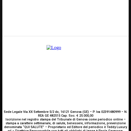
GENOVA
– Piazza della Vittoria 11 A Int. A – 16121
E-mail
Scrivici
Sede Legale Via XX Settembre 5/2 dx, 16121 Genova (GE) – P. Iva 02391480999 – N.
REA GE 482515 Cap. Soc. € 25.000,00
Iscrizione nel registro stampa del Tribunale di Genova come periodico online –
stampa a carattere settimanale, di salute, benessere, informazione, prevenzione
denominata “QUI SALUTE” – Proprietario ed Editore del periodico è Teddy Luxury
srl – Direttrice Responsabile con tutti gli obblighi di legge è Paola Gavarone.