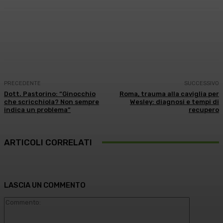
Facebook
X
WhatsApp
Linkedin
PRECEDENTE
SUCCESSIVO
Dott. Pastorino: “Ginocchio
Roma, trauma alla caviglia per
che scricchiola? Non sempre
Wesley: diagnosi e tempi di
indica un problema”
recupero
ARTICOLI CORRELATI
LASCIA UN COMMENTO
Commento