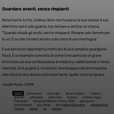
Guardare avanti, senza rimpianti
Nonostante tutto, Lindsey Vonn non ha perso la sua visione. Il suo
obiettivo non è solo guarire, ma tornare a sentirsi sé stessa.
“Quando chiudo gli occhi, non ho rimpianti. Rimane solo l’amore per
lo sci. E so che tornerò ancora sulla cima di una montagna.”
Il suo percorso rappresenta molto più di una semplice guarigione
fisica. È un esempio concreto di come il recupero da un grave
infortunio sia una combinazione di medicina, riabilitazione e forza
mentale. Ed è proprio lì, tra bisturi, fisioterapia e determinazione,
che inizia la vera discesa più importante: quella verso la ripresa.
Credit Photo: ESPN
TAGS
benessere
chirurgia
discesa libera
frattura
gamba
infortunio
interventi
lesione
Lindsey Vonn
Olimpiadi
Olimpiadi Milano Cortina 2026
operazioni
prevenzione
qui salute
Qui Salute Magazine
riabilitazione
rottura
salute
sci
treviso