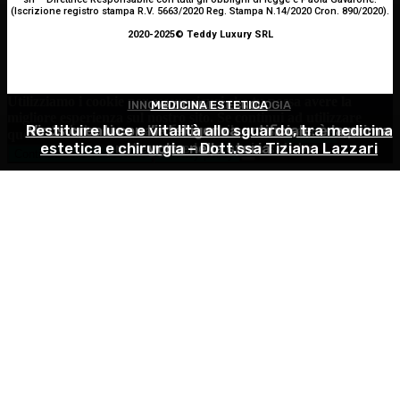
(Iscrizione registro stampa R.V. 5663/2020 Reg. Stampa N.14/2020 Cron. 890/2020).
2020-2025© Teddy Luxury SRL
Utilizziamo i cookie per essere sicuri che tu possa avere la
INNOVAZIONE E TECNOLOGIA
MEDICINA ESTETICA
GINECOLOGIA
migliore esperienza sul nostro sito. Se continui ad utilizzare
Restituire luce e vitalità allo sguardo, tra medicina
Virus creati con l’intelligenza artificiale: è la prima
Salute sessuale femminile: cosa sapere per
questo sito noi constatiamo che tu ne sia felice.
Accetto
estetica e chirurgia – Dott.ssa Tiziana Lazzari
proteggere la propria salute
volta nella storia
Continua senza accettare
Privacy policy