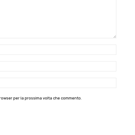
Nome:*
Email:*
Website:
 browser per la prossima volta che commento.