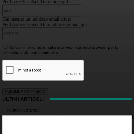
Per favore inserisci il tuo nome qui
Email:*
Hai inserito un indirizzo email errato!
Per favore inserisci il tuo indirizzo e-mail qui
Website:
Salva il mio nome, email e sito web in questo browser per la
prossima volta che commento.
ULTIMI ARTICOLI
MEDICINA ESTETICA
Restituire luce e vitalità allo sguardo, tra medicina estet
e chirurgia – Dott.ssa Tiziana Lazzari