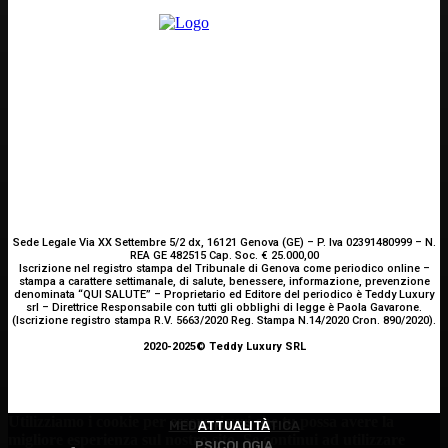
Sede Legale Via XX Settembre 5/2 dx, 16121 Genova (GE) – P. Iva 02391480999 – N.
REA GE 482515 Cap. Soc. € 25.000,00
Iscrizione nel registro stampa del Tribunale di Genova come periodico online –
stampa a carattere settimanale, di salute, benessere, informazione, prevenzione
denominata “QUI SALUTE” – Proprietario ed Editore del periodico è Teddy Luxury
srl – Direttrice Responsabile con tutti gli obblighi di legge è Paola Gavarone.
(Iscrizione registro stampa R.V. 5663/2020 Reg. Stampa N.14/2020 Cron. 890/2020).
2020-2025© Teddy Luxury SRL
Utilizziamo i cookie per essere sicuri che tu possa avere la
MEDICINA ESTETICA
ATTUALITÀ
migliore esperienza sul nostro sito. Se continui ad utilizzare
PSICOLOGIA