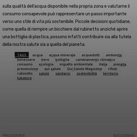
sulla qualità dell’acqua disponibile nella propria zona e valutarne il
consumo consapevole può rappresentare un passo importante
verso uno stile di vita più sostenibile. Piccole decisioni quotidiane,
come quella di riempire un bicchiere dal rubinetto anziché aprire
una bottiglia di plastica, possono infatti contribuire sia alla tutela
della nostra salute sia a quella del pianeta.
TAGS
acqua
acqua minerale
acquedotti
ambiente
benessere
bere
bottiglia
cambiamento climatico
consumo
ecologia
impatto ambientale
italia
pianeta
prevenzione
qui salute
Qui Salute Magazine
rifiuti
rubinetto
salute
sanitario
sostenibilità
territorio
tubature
Facebook
X
WhatsApp
Linkedin
PRECEDENTE
SUCCESSIVO