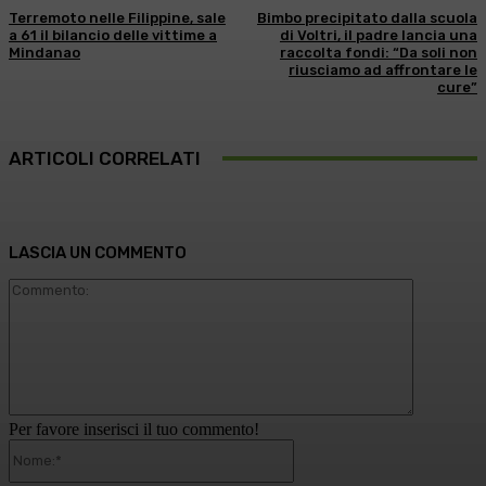
Terremoto nelle Filippine, sale
Bimbo precipitato dalla scuola
a 61 il bilancio delle vittime a
di Voltri, il padre lancia una
Mindanao
raccolta fondi: “Da soli non
riusciamo ad affrontare le
cure”
ARTICOLI CORRELATI
LASCIA UN COMMENTO
Commento
Per favore inserisci il tuo commento!
Nome:*