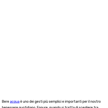
Bere
acqua
è uno dei gesti più semplici e importanti per il nostro
benessere quotidiano. Eppure, quando si tratta di scegliere tra