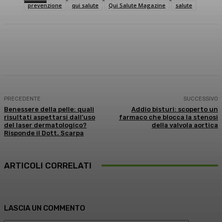
prevenzione
qui salute
Qui Salute Magazine
salute
Facebook
X
WhatsApp
Linkedin
PRECEDENTE
SUCCESSIVO
Benessere della pelle: quali
Addio bisturi: scoperto un
risultati aspettarsi dall’uso
farmaco che blocca la stenosi
del laser dermatologico?
della valvola aortica
Risponde il Dott. Scarpa
ARTICOLI CORRELATI
LASCIA UN COMMENTO