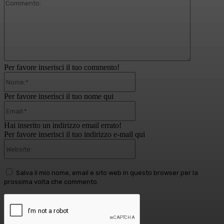
Commento
Per favore inserisci il tuo commento!
Nome:*
Per favore inserisci il tuo nome qui
Email:*
Hai inserito un indirizzo email errato!
Per favore inserisci il tuo indirizzo e-mail qui
Website:
Salva il mio nome, email e sito web in questo browser per la
prossima volta che commento.