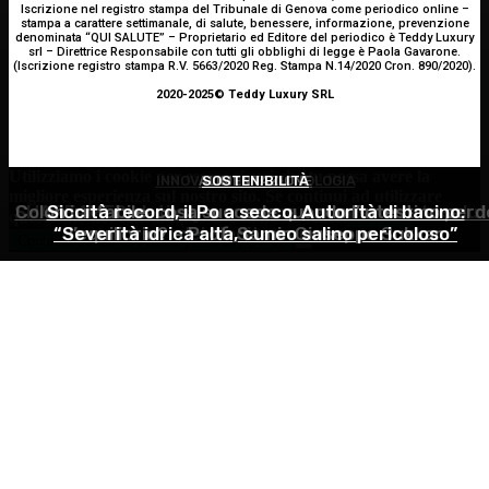
Iscrizione nel registro stampa del Tribunale di Genova come periodico online –
stampa a carattere settimanale, di salute, benessere, informazione, prevenzione
denominata “QUI SALUTE” – Proprietario ed Editore del periodico è Teddy Luxury
srl – Direttrice Responsabile con tutti gli obblighi di legge è Paola Gavarone.
(Iscrizione registro stampa R.V. 5663/2020 Reg. Stampa N.14/2020 Cron. 890/2020).
2020-2025© Teddy Luxury SRL
Utilizziamo i cookie per essere sicuri che tu possa avere la
INNOVAZIONE E TECNOLOGIA
ALIMENTAZIONE
SOSTENIBILITÀ
migliore esperienza sul nostro sito. Se continui ad utilizzare
SHARE4MED, dati e governance per misurare la salut
Colon irritabile: cosa succede quando l’intestino perd
Siccità record, il Po a secco. Autorità di bacino:
questo sito noi constatiamo che tu ne sia felice.
Accetto
“Severità idrica alta, cuneo salino pericoloso”
l’equilibrio? – Prof. Samir Giuseppe Sukkar
del Mediterraneo
Continua senza accettare
Privacy policy