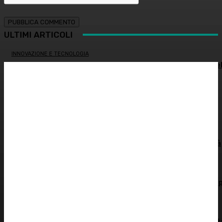
ULTIMI ARTICOLI
INNOVAZIONE E TECNOLOGIA
SHARE4MED, dati e governance per misurare la salute de
Mediterraneo
ALIMENTAZIONE
Colon irritabile: cosa succede quando l’intestino perde
l’equilibrio? – Prof. Samir Giuseppe Sukkar
SOSTENIBILITÀ
Siccità record, il Po a secco. Autorità di bacino: “Severità
idrica alta, cuneo salino pericoloso”
DERMATOLOGIA
L’innovazione che protegge dal sole: le nuove tecnologie 
la pelle
PSICOLOGIA
Il mito del sesso spontaneo: si può programmare l’intimi