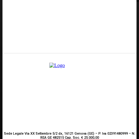
Redazione
GENOVA
– Piazza della Vittoria 11 A Int. A – 16121
E-mail
Scrivici
Sede Legale Via XX Settembre 5/2 dx, 16121 Genova (GE) – P. Iva 02391480999 – N.
REA GE 482515 Cap. Soc. € 25.000,00