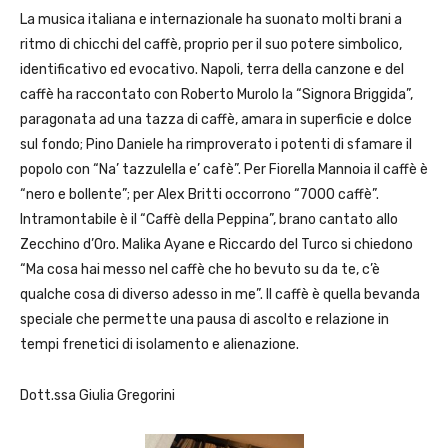
La musica italiana e internazionale ha suonato molti brani a
ritmo di chicchi del caffè, proprio per il suo potere simbolico,
identificativo ed evocativo. Napoli, terra della canzone e del
caffè ha raccontato con Roberto Murolo la “Signora Briggida”,
paragonata ad una tazza di caffè, amara in superficie e dolce
sul fondo; Pino Daniele ha rimproverato i potenti di sfamare il
popolo con “Na’ tazzulella e’ cafè”. Per Fiorella Mannoia il caffè è
“nero e bollente”; per Alex Britti occorrono “7000 caffè”.
Intramontabile è il “Caffè della Peppina”, brano cantato allo
Zecchino d’Oro. Malika Ayane e Riccardo del Turco si chiedono
“Ma cosa hai messo nel caffè che ho bevuto su da te, c’è
qualche cosa di diverso adesso in me”. Il caffè è quella bevanda
speciale che permette una pausa di ascolto e relazione in
tempi frenetici di isolamento e alienazione.
Dott.ssa Giulia Gregorini