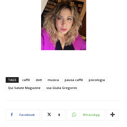
TAGS
caffè
dott
musica
pausa caffè
psicologia
Qui Salute Magazine
ssa Giulia Gregorini
Facebook
X
WhatsApp