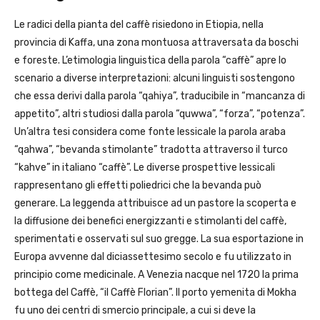
Le radici della pianta del caffè risiedono in Etiopia, nella
provincia di Kaffa, una zona montuosa attraversata da boschi
e foreste. L’etimologia linguistica della parola “caffè” apre lo
scenario a diverse interpretazioni: alcuni linguisti sostengono
che essa derivi dalla parola “qahiya”, traducibile in “mancanza di
appetito”, altri studiosi dalla parola “quwwa”, “forza”, “potenza”.
Un’altra tesi considera come fonte lessicale la parola araba
“qahwa”, “bevanda stimolante” tradotta attraverso il turco
“kahve” in italiano “caffè”. Le diverse prospettive lessicali
rappresentano gli effetti poliedrici che la bevanda può
generare. La leggenda attribuisce ad un pastore la scoperta e
la diffusione dei benefici energizzanti e stimolanti del caffè,
sperimentati e osservati sul suo gregge. La sua esportazione in
Europa avvenne dal diciassettesimo secolo e fu utilizzato in
principio come medicinale. A Venezia nacque nel 1720 la prima
bottega del Caffè, “il Caffè Florian”. Il porto yemenita di Mokha
fu uno dei centri di smercio principale, a cui si deve la