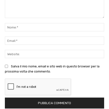
Commento:
No
Ema
Web
Salva il mio nome, email e sito web in questo browser per la
prossima volta che commento.