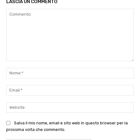
LASCIA UN COMMENTO
Commento:
No
Ema
Web
Salva il mio nome, email e sito web in questo browser per la
prossima volta che commento.