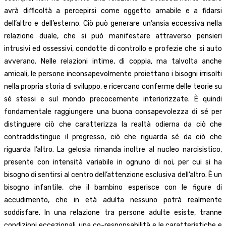
avrà difficoltà a percepirsi come oggetto amabile e a fidarsi
dell’altro e dell’esterno. Ciò può generare un’ansia eccessiva nella
relazione duale, che si può manifestare attraverso pensieri
intrusivi ed ossessivi, condotte di controllo e profezie che si auto
avverano. Nelle relazioni intime, di coppia, ma talvolta anche
amicali, le persone inconsapevolmente proiettano i bisogni irrisolti
nella propria storia di sviluppo, e ricercano conferme delle teorie su
sé stessi e sul mondo precocemente interiorizzate. È quindi
fondamentale raggiungere una buona consapevolezza di sé per
distinguere ciò che caratterizza la realtà odierna da ciò che
contraddistingue il pregresso, ciò che riguarda sé da ciò che
riguarda l’altro. La gelosia rimanda inoltre al nucleo narcisistico,
presente con intensità variabile in ognuno di noi, per cui si ha
bisogno di sentirsi al centro dell’attenzione esclusiva dell’altro. È un
bisogno infantile, che il bambino esperisce con le figure di
accudimento, che in età adulta nessuno potrà realmente
soddisfare. In una relazione tra persone adulte esiste, tranne
condizioni eccezionali, una co-responsabilità e le caratteristiche e