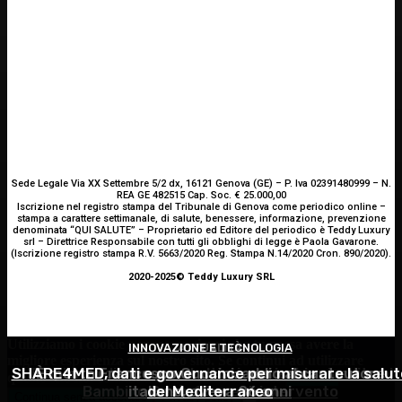
Sede Legale Via XX Settembre 5/2 dx, 16121 Genova (GE) – P. Iva 02391480999 – N.
REA GE 482515 Cap. Soc. € 25.000,00
Iscrizione nel registro stampa del Tribunale di Genova come periodico online –
stampa a carattere settimanale, di salute, benessere, informazione, prevenzione
denominata “QUI SALUTE” – Proprietario ed Editore del periodico è Teddy Luxury
srl – Direttrice Responsabile con tutti gli obblighi di legge è Paola Gavarone.
(Iscrizione registro stampa R.V. 5663/2020 Reg. Stampa N.14/2020 Cron. 890/2020).
2020-2025© Teddy Luxury SRL
Utilizziamo i cookie per essere sicuri che tu possa avere la
INNOVAZIONE E TECNOLOGIA
OCULISTICA
ATTUALITÀ
migliore esperienza sul nostro sito. Se continui ad utilizzare
SHARE4MED, dati e governance per misurare la salut
Trapianto di cornea ad altissimo rischio riuscito al
È morto Francesco Guccini: addio al cantautore
questo sito noi constatiamo che tu ne sia felice.
Accetto
Bambino Gesù, 18 ore di intervento
italiano, aveva 86 anni
del Mediterraneo
Continua senza accettare
Privacy policy