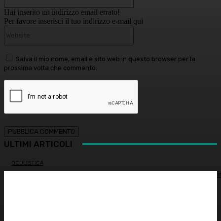
Hai inserito un indirizzo email errato!
Per favore inserisci il tuo indirizzo e-mail qui
Website:
Salva il mio nome, email e sito web in questo browser per la
prossima volta che commento.
ULTIMI ARTICOLI
OCULISTICA
Trapianto di cornea ad altissimo rischio riuscito al Bambi
Gesù, 18 ore di intervento
ATTUALITÀ
È morto Francesco Guccini: addio al cantautore italiano,