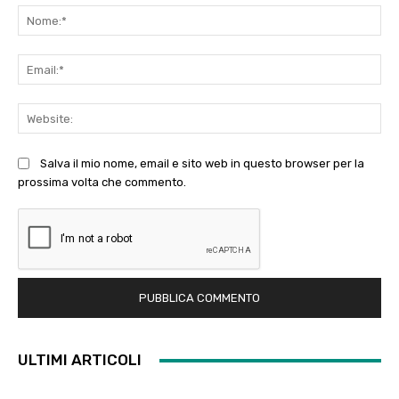
No
Ema
Web
Salva il mio nome, email e sito web in questo browser per la
prossima volta che commento.
ULTIMI ARTICOLI