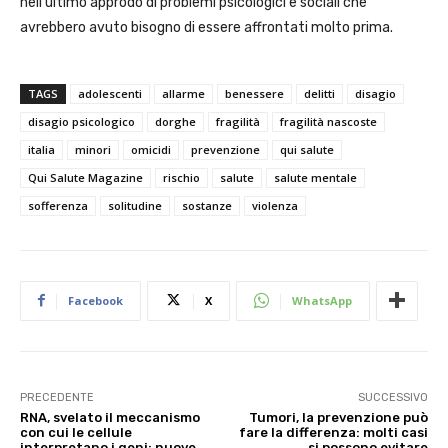
nell’ultimo approdo di problemi psicologici e sociali che
avrebbero avuto bisogno di essere affrontati molto prima.
TAGS
adolescenti
allarme
benessere
delitti
disagio
disagio psicologico
dorghe
fragilità
fragilità nascoste
italia
minori
omicidi
prevenzione
qui salute
Qui Salute Magazine
rischio
salute
salute mentale
sofferenza
solitudine
sostanze
violenza
Facebook
X
WhatsApp
PRECEDENTE
SUCCESSIVO
RNA, svelato il meccanismo
Tumori, la prevenzione può
con cui le cellule
fare la differenza: molti casi
interpretano i geni: nuove
si possono evitare