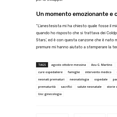
Un momento emozionante e ca
“L’anestesista mi ha chiesto quale fosse il m
quando ho risposto che si trattava dei Coldpl
Stars’, ed è con questa canzone che è nato m
premure mi hanno aiutato a stemperare la te
TAGS
agosto ottobre messina
Aou G. Martino
cure ospedaliere
famiglie
intervento medico
neonati prematuri
neonatologia
ospedale
pa
prematurità
sacrifici
salute neonatale
storie
Uoc ginecologia