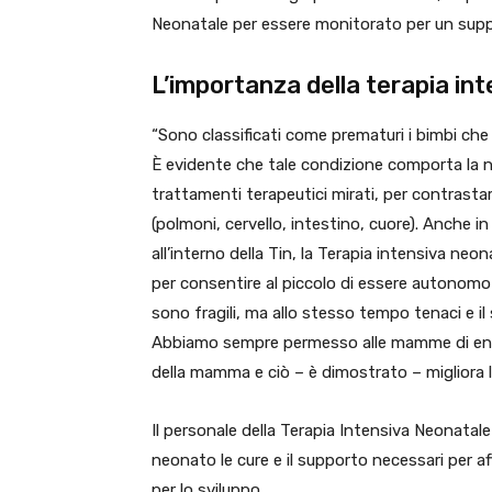
Neonatale per essere monitorato per un supp
L’importanza della terapia in
“Sono classificati come prematuri i bimbi ch
È evidente che tale condizione comporta la ne
trattamenti terapeutici mirati, per contrasta
(polmoni, cervello, intestino, cuore). Anche 
all’interno della Tin, la Terapia intensiva ne
per consentire al piccolo di essere autonomo s
sono fragili, ma allo stesso tempo tenaci e il 
Abbiamo sempre permesso alle mamme di entrar
della mamma e ciò – è dimostrato – migliora l
Il personale della Terapia Intensiva Neonatal
neonato le cure e il supporto necessari per af
per lo sviluppo.