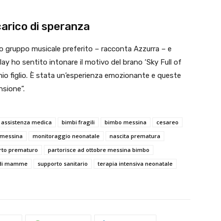
rico di speranza
io gruppo musicale preferito – racconta Azzurra – e
ay ho sentito intonare il motivo del brano ‘Sky Full of
io figlio. È stata un’esperienza emozionante e queste
nsione”.
assistenza medica
bimbi fragili
bimbo messina
cesareo
messina
monitoraggio neonatale
nascita prematura
rto prematuro
partorisce ad ottobre messina bimbo
 di mamme
supporto sanitario
terapia intensiva neonatale