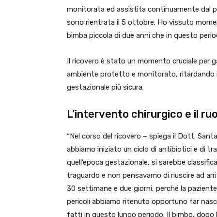
monitorata ed assistita continuamente dal pe
sono rientrata il 5 ottobre. Ho vissuto momen
bimba piccola di due anni che in questo peri
Il ricovero è stato un momento cruciale per gar
ambiente protetto e monitorato, ritardando il 
gestazionale più sicura.
L’intervento chirurgico e il ru
“Nel corso del ricovero – spiega il Dott. Santa
abbiamo iniziato un ciclo di antibiotici e di t
quell’epoca gestazionale, si sarebbe classifi
traguardo e non pensavamo di riuscire ad arri
30 settimane e due giorni, perché la paziente 
pericoli abbiamo ritenuto opportuno far nascere 
fatti in questo lungo periodo. Il bimbo, dopo 