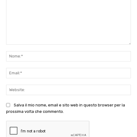
Commento:
No
Ema
Web
Salva il mio nome, email e sito web in questo browser per la
prossima volta che commento.