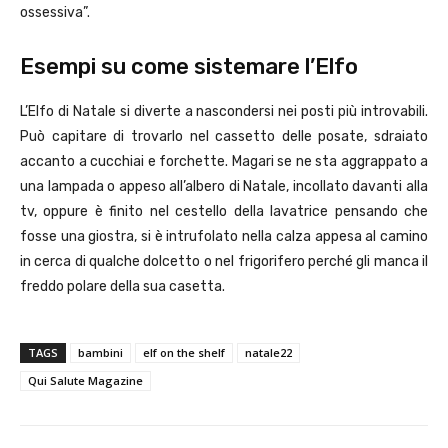
ossessiva”.
Esempi su come sistemare l’Elfo
L’Elfo di Natale si diverte a nascondersi nei posti più introvabili.
Può capitare di trovarlo nel cassetto delle posate, sdraiato
accanto a cucchiai e forchette. Magari se ne sta aggrappato a
una lampada o appeso all’albero di Natale, incollato davanti alla
tv, oppure è finito nel cestello della lavatrice pensando che
fosse una giostra, si è intrufolato nella calza appesa al camino
in cerca di qualche dolcetto o nel frigorifero perché gli manca il
freddo polare della sua casetta.
TAGS
bambini
elf on the shelf
natale22
Qui Salute Magazine