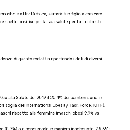
 cibo e attività fisica, aiuterà tuo figlio a crescere
re scelte positive per la sua salute per tutto il resto
idenza di questa malattia riportando i dati di diversi
kio alla Salute del 2019 il 20,4% dei bambini sono in
ri soglia dell’International Obesity Task Force, IOTF);
maschi rispetto alle femmine (maschi obesi 9,9% vs
ne (8,7%) o a consumarla in maniera inadeguata (35,6%)