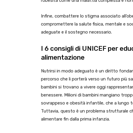
l’obesità come una malattia complessa e non 
Infine, combattere lo stigma associato all’obe
compromettere la salute fisica, mentale e soc
adeguate e il sostegno necessario.
I 6 consigli di UNICEF per educ
alimentazione
Nutrirsi in modo adeguato è un diritto fondam
percorso che li porterà verso un futuro più san
bambini si trovano a vivere oggi rappresentano
benessere. Milioni di bambini mangiano tropp
sovrappeso e obesità infantile, che a lungo t
Tuttavia, questo è un problema strutturale c
alimentare fin dalla prima infanzia.