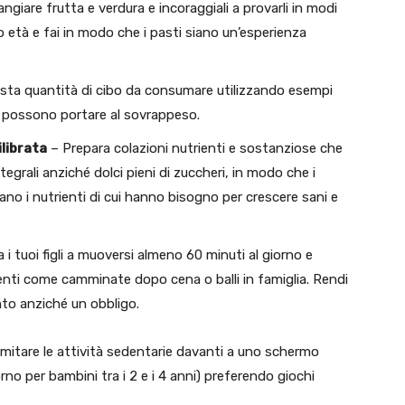
ngiare frutta e verdura e incoraggiali a provarli in modi
ro età e fai in modo che i pasti siano un’esperienza
usta quantità di cibo da consumare utilizzando esempi
he possono portare al sovrappeso.
ilibrata
– Prepara colazioni nutrienti e sostanziose che
tegrali anziché dolci pieni di zuccheri, in modo che i
ano i nutrienti di cui hanno bisogno per crescere sani e
 i tuoi figli a muoversi almeno 60 minuti al giorno e
rtenti come camminate dopo cena o balli in famiglia. Rendi
nto anziché un obbligo.
limitare le attività sedentarie davanti a uno schermo
no per bambini tra i 2 e i 4 anni) preferendo giochi