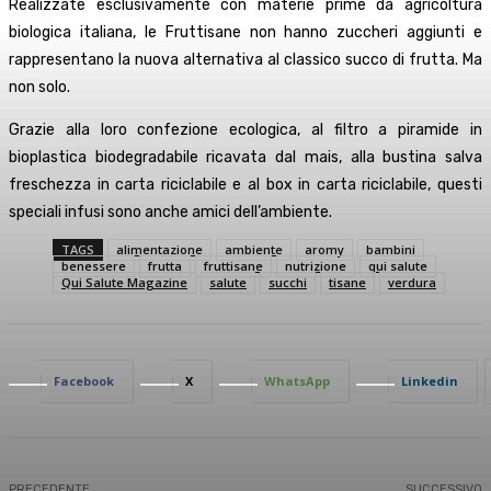
Realizzate esclusivamente con materie prime da agricoltura
biologica italiana, le Fruttisane non hanno zuccheri aggiunti e
rappresentano la nuova alternativa al classico succo di frutta. Ma
non solo.
Grazie alla loro confezione ecologica, al filtro a piramide in
bioplastica biodegradabile ricavata dal mais, alla bustina salva
freschezza in carta riciclabile e al box in carta riciclabile, questi
speciali infusi sono anche amici dell’ambiente.
TAGS
alimentazione
ambiente
aromy
bambini
benessere
frutta
fruttisane
nutrizione
qui salute
Qui Salute Magazine
salute
succhi
tisane
verdura
Facebook
X
WhatsApp
Linkedin
PRECEDENTE
SUCCESSIVO