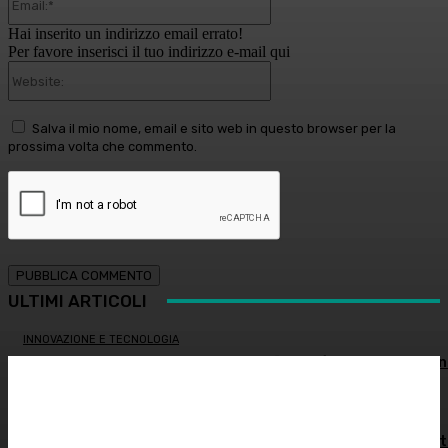
Hai inserito un indirizzo email errato!
Per favore inserisci il tuo indirizzo e-mail qui
Website:
Salva il mio nome, email e sito web in questo browser per la
prossima volta che commento.
ULTIMI ARTICOLI
INNOVAZIONE E TECNOLOGIA
Virus creati con l’intelligenza artificiale: è la prima volta n
storia
MEDICINA ESTETICA
Restituire luce e vitalità allo sguardo, tra medicina estet