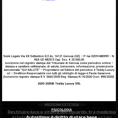
Sede Legale Via XX Settembre 5/2 dx, 16121 Genova (GE) – P. Iva 02391480999 – N.
REA GE 482515 Cap. Soc. € 25.000,00
Iscrizione nel registro stampa del Tribunale di Genova come periodico online –
stampa a carattere settimanale, di salute, benessere, informazione, prevenzione
denominata “QUI SALUTE” – Proprietario ed Editore del periodico è Teddy Luxury
srl – Direttrice Responsabile con tutti gli obblighi di legge è Paola Gavarone.
(Iscrizione registro stampa R.V. 5663/2020 Reg. Stampa N.14/2020 Cron. 890/2020).
2020-2025© Teddy Luxury SRL
Utilizziamo i cookie per essere sicuri che tu possa avere la
INNOVAZIONE E TECNOLOGIA
MEDICINA ESTETICA
migliore esperienza sul nostro sito. Se continui ad utilizzare
PSICOLOGIA
Restituire luce e vitalità allo sguardo, tra medicina
Virus creati con l’intelligenza artificiale: è la prima
questo sito noi constatiamo che tu ne sia felice.
Accetto
estetica e chirurgia – Dott.ssa Tiziana Lazzari
Autostima: il diritto di stare bene
volta nella storia