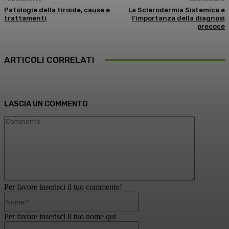
Patologie della tiroide, cause e
La Sclerodermia Sistemica e
trattamenti
l’importanza della diagnosi
precoce
ARTICOLI CORRELATI
LASCIA UN COMMENTO
Commento
Per favore inserisci il tuo commento!
Nome:*
Per favore inserisci il tuo nome qui
Email:*