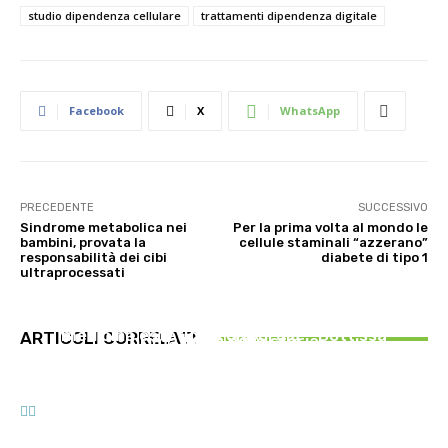
studio dipendenza cellulare
trattamenti dipendenza digitale
Facebook
X
WhatsApp
PRECEDENTE
SUCCESSIVO
Sindrome metabolica nei
Per la prima volta al mondo le
bambini, provata la
cellule staminali “azzerano”
responsabilità dei cibi
diabete di tipo 1
ultraprocessati
MEDICINA ESTETICA
INNOVAZIONE E TECNOLOGIA
Restituire luce e vitalità allo sguardo, tra
Virus creati con l’intelligenza artificiale: è la
medicina estetica e chirurgia – Dott.ssa
ARTICOLI CORRELATI
prima volta nella storia
PSICOLOGIA
Tiziana Lazzari
Autostima: il diritto di stare bene