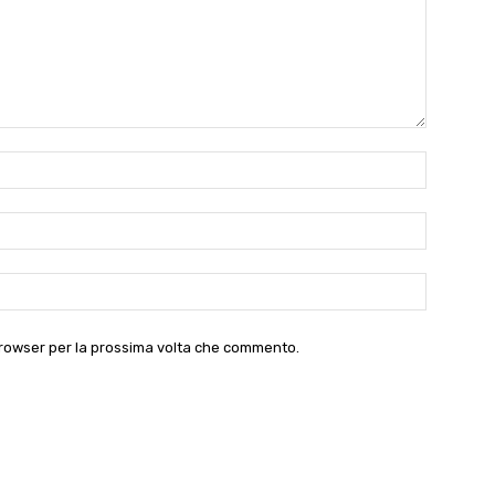
Nome:*
Email:*
Website:
 browser per la prossima volta che commento.