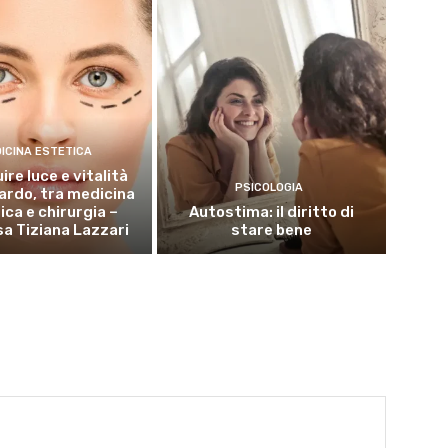
ICINA ESTETICA
ire luce e vitalità
PSICOLOGIA
uardo, tra medicina
ica e chirurgia –
Autostima: il diritto di
sa Tiziana Lazzari
stare bene