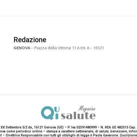
Redazione
GENOVA
– Piazza della Vittoria 11 A Int. A – 16121
 XX Settembre 5/2 dx, 16121 Genova (GE) – P. Iva 02391480999 – N. REA GE 482515 Cap. 
enova come periodico online – stampa a carattere settimanale, di salute, benessere, i
rl – Direttrice Responsabile con tutti gli obblighi di legge è Paola Gavarone. (Iscrizio