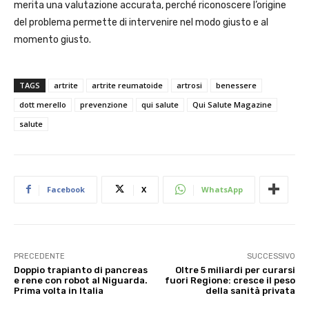
merita una valutazione accurata, perché riconoscere l’origine
del problema permette di intervenire nel modo giusto e al
momento giusto.
TAGS
artrite
artrite reumatoide
artrosi
benessere
dott merello
prevenzione
qui salute
Qui Salute Magazine
salute
Facebook
X
WhatsApp
PRECEDENTE
SUCCESSIVO
Doppio trapianto di pancreas
Oltre 5 miliardi per curarsi
e rene con robot al Niguarda.
fuori Regione: cresce il peso
Prima volta in Italia
della sanità privata